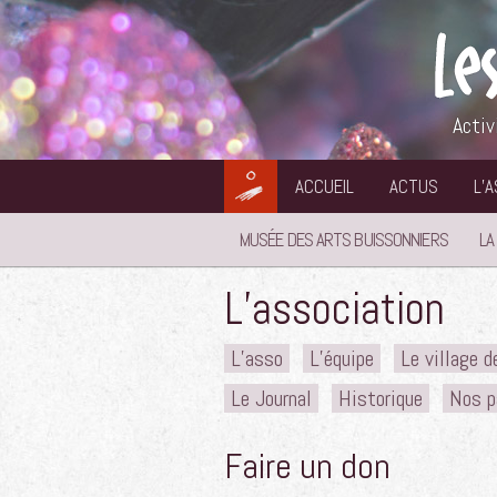
Aller
au
contenu
Activ
ACCUEIL
ACTUS
L’
MUSÉE DES ARTS BUISSONNIERS
LA
L’association
L’asso
L’équipe
Le village 
Le Journal
Historique
Nos p
Faire un don