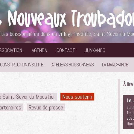
ités buissonnières dans un village insolite, Saint-Sever du Mo
ASSOCIATION
AGENDA
CONTACT
JUNKANOO
 CONSTRUCTION INSOLITE
ATELIERS BUISSONNIERS
LA MARCHANDE
À lir
de Saint-Sever du Moustier
Nous soutenir
Le 
artenaires
Revue de presse
Le B
Trou
2023
Déc