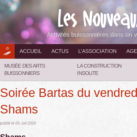
Aller
au
contenu
Activités buissonnières dans un v
ACCUEIL
ACTUS
L’ASSOCIATION
AGE
MUSÉE DES ARTS
LA CONSTRUCTION
BUISSONNIERS
INSOLITE
Soirée Bartas du vendred
Shams
publié le 03 Juil 2020