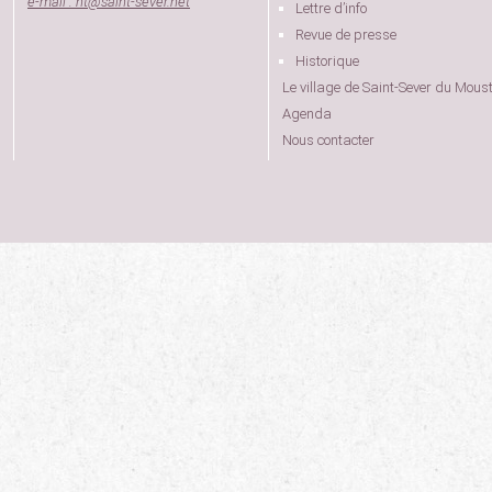
e-mail : nt
@
saint-sever.net
Lettre d’info
Revue de presse
Historique
Le village de Saint-Sever du Moust
Agenda
Nous contacter