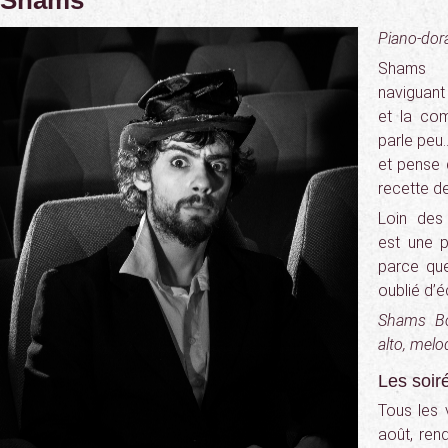
Shams
Piano-dor
Shams 
naviguan
et la com
parle peu…
et pense 
recette d
Loin des
est une p
parce que
oublié d’é
Shams Boë
alto, melo
Les soir
Tous les v
août, ren