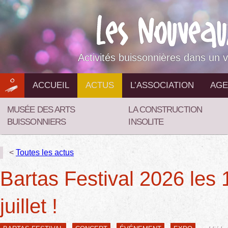
Aller
au
contenu
Activités buissonnières dans un v
ACCUEIL
ACTUS
L’ASSOCIATION
AGE
MUSÉE DES ARTS
LA CONSTRUCTION
BUISSONNIERS
INSOLITE
<
Toutes les actus
Bartas Festival 2026 les 
juillet !