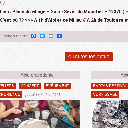
97
Lieu : Place du village – Saint-Sever du Moustier – 12370 (re
C’est où ?? >>> A 1h d’Albi et de Millau // A 2h de Toulouse e
Facebook
Twitter
Email
partager l'article :
< Toutes les actus
Actu précédente
Act
TELIERS
CONCERT
ÉVÉNEMENT
BARTAS FESTIVAL
XPÉRIENCE
VERNISSAGE
publié le 01 Juin 2026