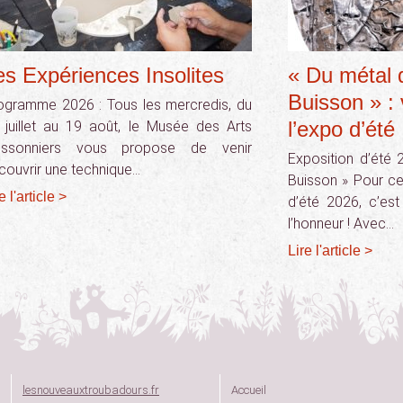
es Expériences Insolites
« Du métal 
Buisson » :
ogramme 2026 : Tous les mercredis, du
l’expo d’été 
 juillet au 19 août, le Musée des Arts
issonniers vous propose de venir
Exposition d’été 
couvrir une technique…
Buisson » Pour ce
e l'article >
d’été 2026, c’est
l’honneur ! Avec…
Lire l'article >
lesnouveauxtroubadours.fr
Accueil