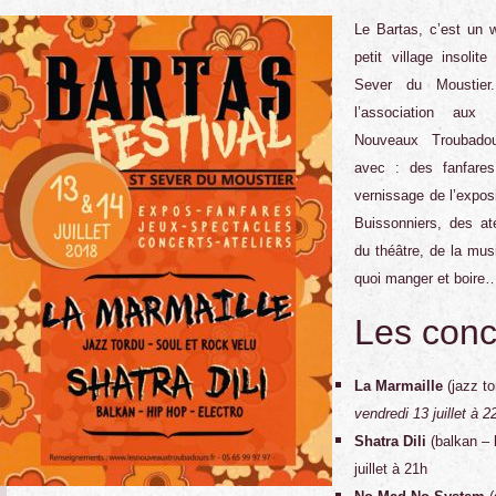
Le Bartas, c’est un 
petit village insoli
Sever du Moustie
l’association aux
Nouveaux Troubadou
avec : des fanfares
vernissage de l’expos
Buissonniers, des ate
du théâtre, de la musi
quoi manger et boire
Les conc
La Marmaille
(jazz to
vendredi 13 juillet à 2
Shatra Dili
(balkan – 
juillet à 21h