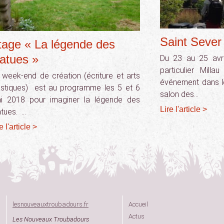
Saint Sever
tage « La légende des
tatues »
Du 23 au 25 avri
particulier Milla
 week-end de création (écriture et arts
événement dans l
astiques) est au programme les 5 et 6
salon des…
i 2018 pour imaginer la légende des
Lire l'article >
atues. …
e l'article >
lesnouveauxtroubadours.fr
Accueil
Actus
Les Nouveaux Troubadours