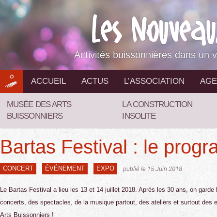
Aller
au
contenu
Activités buissonnières dans un v
ACCUEIL
ACTUS
L’ASSOCIATION
AGE
MUSÉE DES ARTS
LA CONSTRUCTION
BUISSONNIERS
INSOLITE
Bartas Festival : le prog
CONCERT
ÉVÉNEMENT
EXPO
publié le 15 Juin 2018
Le Bartas Festival a lieu les 13 et 14 juillet 2018. Après les 30 ans, on garde 
concerts, des spectacles, de la musique partout, des ateliers et surtout des
Arts Buissonniers !