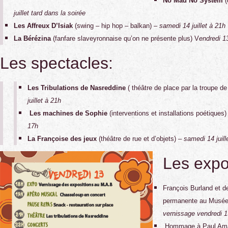
No Mad No System
(
juillet
tard dans la soirée
Les Affreux D’Isiak
(swing – hip hop – balkan) –
samedi 14 juillet à 21h
La Bérézina
(fanfare slaveyronnaise qu’on ne présente plus) V
endredi 13
Les spectacles:
Les Tribulations de Nasreddine
( théâtre de place par la troupe d
juillet à 21h
Les machines de Sophie
(interventions et installations poétiques
17h
La Françoise des jeux
(théâtre de rue et d’objets)
– samedi 14 juill
Les expo
François Burland et de
permanente au Musée 
vernissage vendredi 13
Hommage à Paul Amar