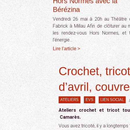
Hors Normes avec la
Bérézina
Vendredi 26 mai à 20h au Théâtre 
Fabrick à Millau Afin de clôturer au 
les rendez-vous Hors Normes, et 
l’énergie…
Lire l'article >
Crochet, trico
d’avril, couvre
ATELIERS
EVS
LIEN SOCIAL
Ateliers crochet et tricot to
Camarès.
Vous avez tricoté, il y a longtemps ?