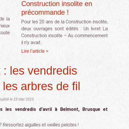
Construction insolite en
précommande !
de la
Pour les 20 ans de la Construction insolite,
mieux
deux ouvrages sont édités : Un livret La
toute
Construction insolite – Au commencement
il n’y avait…
Lire l'article >
t : les vendredis
 les arbres de fil
publié le 25 Mar 2023
us les vendredis d’avril à Belmont, Brusque et
 Ressortez aiguilles et vieilles pelotes !