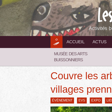
Aller
au
contenu
Activités 
ACCUEIL
ACTUS
MUSÉE DES ARTS
BUISSONNIERS
Couvre les arbr
villages pren
ÉVÉNEMENT
EVS
EXPO
LI