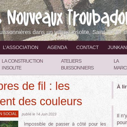
buissonnières dans un village insolite, Saint-Sever 
L’ASSOCIATION
AGENDA
CONTACT
JUNKA
LA CONSTRUCTION
ATELIERS
LA
INSOLITE
BUISSONNIERS
MARC
es de fil : les
À li
nent des couleurs
EN SOCIAL
publié le 14 Juin 2023
Il n
pour
Impossible de passer à côté pour les