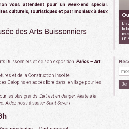
yron vous attendent pour un week-end spécial.
ites culturels, touristiques et patrimoniaux à deux
Ou
L’hi
le b
ée des Arts Buissonniers
mus
LE
rts Buissonniers et de son exposition
Paños – Art
Rece
tures et de la Construction Insolite.
des Galopins en accès libre dans le village pour les
ur les plus grands.
L’art est en danger. Alerte à la
ée. Aidez-nous à sauver Saint-Sever !
16h