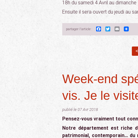
18h du samedi 4 Avril au dimanche 19
Ensuite il sera ouvert du jeudi au 
Facebook
Twitter
Email
partager l'article :
<
Week-end spéc
vis. Je le visi
publié le 07 Avr 2018
Pensez-vous vraiment tout conna
Notre département est riche d’u
patrimonial, contemporain… du 