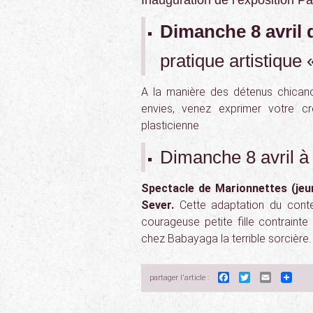
Inauguration de l’exposition Pa
Dimanche 8 avril 
pratique artistique
A la manière des détenus chicanos 
envies, venez exprimer votre cré
plasticienne
Dimanche 8 avril à 
Spectacle de Marionnettes (jeu
Sever.
Cette adaptation du con
courageuse petite fille contrainte 
chez Babayaga la terrible sorcière.
Facebook
Twitter
Email
partager l'article :