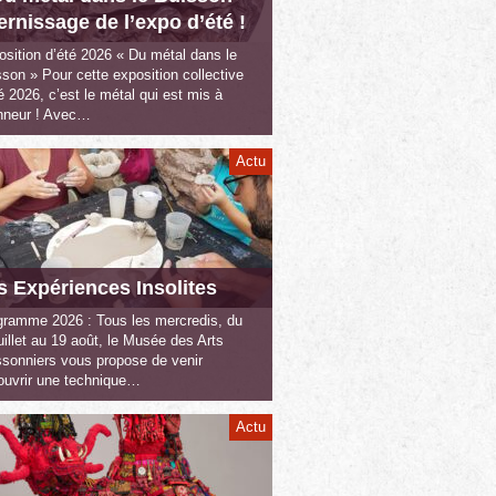
vernissage de l’expo d’été !
sition d’été 2026 « Du métal dans le
son » Pour cette exposition collective
é 2026, c’est le métal qui est mis à
onneur ! Avec…
Actu
s Expériences Insolites
gramme 2026 : Tous les mercredis, du
uillet au 19 août, le Musée des Arts
ssonniers vous propose de venir
ouvrir une technique…
Actu