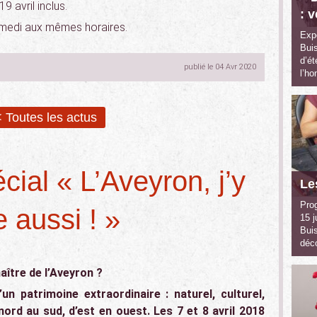
 avril inclus.
: 
samedi aux mêmes horaires.
Expo
Buis
d’ét
publié le 04 Avr 2020
l’h
 Toutes les actus
ial « L’Aveyron, j’y
Le
Pro
te aussi ! »
15 j
Bui
déc
ître de l’Aveyron ?
n patrimoine extraordinaire : naturel, culturel,
nord au sud, d’est en ouest.
Les 7 et 8 avril 2018