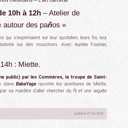
ños mexicains – L’art carcéral
de 10h à 12h
– Atelier de
 « autour des pa
ñ
os »
qui s’exprimaient sur leur quotidien, leurs foi, leur
ativité sur des mouchoirs. Avec Aurélie Fourrier,
14h : Miette.
ne public) par les Commères, la troupe de Saint-
te slave
BabaYaga
raconte les aventures de Miette,
par sa marâtre d’aller chercher du fil et une aiguille
publié le 07 Avr 2018