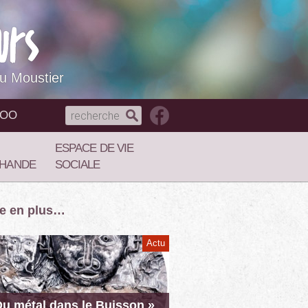
du Moustier
NOO
ESPACE DE VIE
HANDE
SOCIALE
re en plus…
Actu
Du métal dans le Buisson »