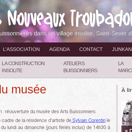
buissonnières dans un village insolite, Saint-Sever 
L’ASSOCIATION
AGENDA
CONTACT
JUNKA
LA CONSTRUCTION
ATELIERS
LA
INSOLITE
BUISSONNIERS
MARC
du musée
À li
 : réouverture du musée des Arts Buissonniers.
e cadre de la résidence d’artiste de
Sylvain Corentin
le
du lundi au dimanche (jours fériés inclus) de 14h30 à
« 