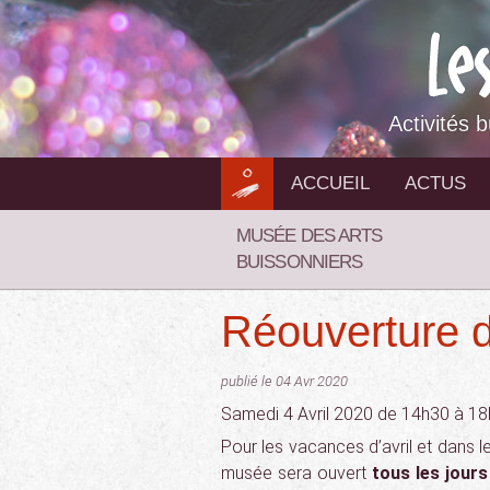
Aller
au
contenu
Activités 
ACCUEIL
ACTUS
MUSÉE DES ARTS
BUISSONNIERS
Réouverture 
publié le 04 Avr 2020
Samedi 4 Avril 2020 de 14h30 à 18h
Pour les vacances d’avril et dans l
musée sera ouvert
tous les jours