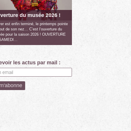
verture du musée 2026 !
ver est enfin terminé, le printemps pointe
out de son nez… C’est l‘ouverture du
ée pour la saison 2026 ! OUVERTURE
 SAMEDI…
voir les actus par mail :