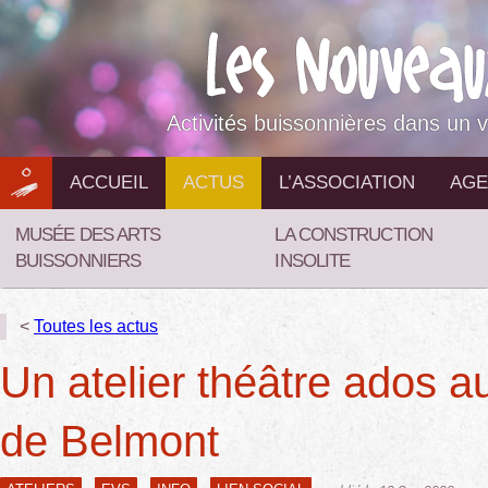
Aller
au
contenu
Activités buissonnières dans un v
ACCUEIL
ACTUS
L’ASSOCIATION
AGE
MUSÉE DES ARTS
LA CONSTRUCTION
BUISSONNIERS
INSOLITE
<
Toutes les actus
Un atelier théâtre ados a
de Belmont