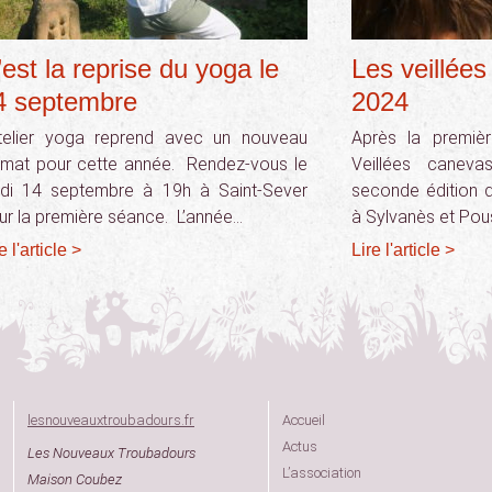
’est la reprise du yoga le
Les veillée
4 septembre
2024
atelier yoga reprend avec un nouveau
Après la premièr
rmat pour cette année. Rendez-vous le
Veillées canev
udi 14 septembre à 19h à Saint-Sever
seconde édition 
ur la première séance. L’année…
à Sylvanès et Po
e l'article >
Lire l'article >
lesnouveauxtroubadours.fr
Accueil
Actus
Les Nouveaux Troubadours
L’association
Maison Coubez