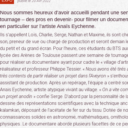
EXPO
publié le 20 Avr 2022
Nous sommes heureux d’avoir accueilli pendant une se
tournage – des pros en devenir- pour filmer un documenta
en particulier sur l’artiste Anaïs Eychenne.
Ils s’appellent Loïs, Charlie, Serge, Nathan et Maxime, ils sont ch
son, preneur de vue ou chargé de production et seront demain 
du petit et du grand écran. Pour l’heure, ces étudiants du BTS aud
lycée des Arènes de Toulouse passent une semaine de tournage 
pour réaliser un documentaire ayant pour cadre le « village d’arti
réalisateur et professeur Philippe Tessier. «
Nous avons été tirés a
très contents de partir réaliser un projet dans l’Aveyron
» s’enthou
assistant de production. Après un repérage, l’équipe a centré s
Anaïs Eychenne, artiste atypique vivant au village. «
On a vite com
un projet anodin
» confie Serge. D’abord par la personnalité de 
dessine des représentations scientifiques avec la technique anc
kalamkari, déposant de l’acétate de fer sur du tissu. Dotée de n
connaissances solides en astronomie, mathématiques, ornitholo
physiques…Le documentaire aborde plusieurs facettes de ce pe