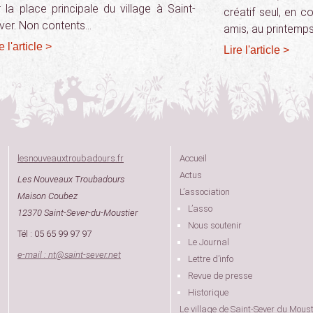
r la place principale du village à Saint-
créatif seul, en c
ver. Non contents…
amis, au printemp
e l'article >
Lire l'article >
lesnouveauxtroubadours.fr
Accueil
Actus
Les Nouveaux Troubadours
L’association
Maison Coubez
L’asso
12370 Saint-Sever-du-Moustier
Nous soutenir
Tél : 05 65 99 97 97
Le Journal
e-mail : nt
@
saint-sever.net
Lettre d’info
Revue de presse
Historique
Le village de Saint-Sever du Moust