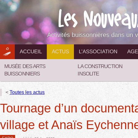
Aller
au
contenu
Activités buissonnières dans un v
ACCUEIL
ACTUS
L’ASSOCIATION
AGE
MUSÉE DES ARTS
LA CONSTRUCTION
BUISSONNIERS
INSOLITE
<
Toutes les actus
Tournage d’un documentai
village et Anaïs Eychenn