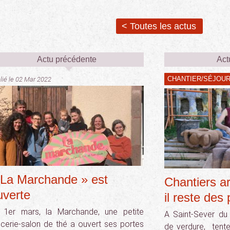
< Toutes les actus
Actu précédente
Act
CHANTIER/SÉJOU
lié le 02 Mar 2022
 La Marchande » est
Chantiers ar
uverte
il reste des 
 1er mars, la Marchande, une petite
A Saint-Sever du 
icerie-salon de thé a ouvert ses portes
de verdure, tente