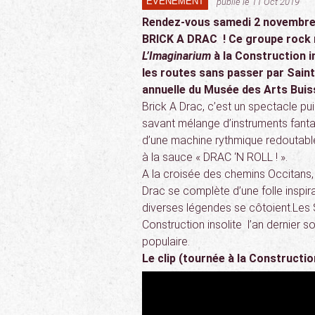
ÉVÉNEMENT
publié le 11 Oct 2019
Rendez-vous samedi 2 novembre 
BRICK A DRAC ! Ce groupe rock m
L’Imaginarium
à la Construction in
les routes sans passer par Saint
annuelle du Musée des Arts Buis
Brick A Drac, c’est un spectacle pui
savant mélange d’instruments fanta
d’une machine rythmique redoutable 
à la sauce « DRAC ‘N ROLL ! ».
A la croisée des chemins Occitans, 
Drac se complète d’une folle inspira
diverses légendes se côtoient.Les Sa
Construction insolite l’an dernier 
populaire.
Le clip (tournée à la Constructio