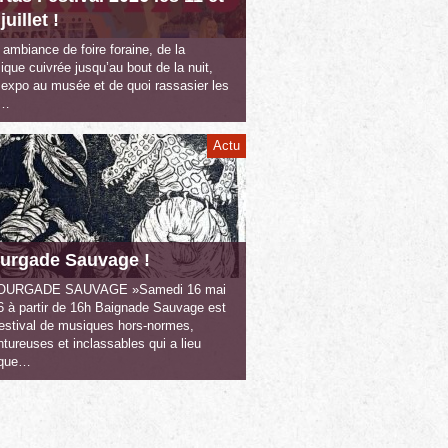
juillet !
ambiance de foire foraine, de la
que cuivrée jusqu’au bout de la nuit,
 expo au musée et de quoi rassasier les
s…
Actu
urgade Sauvage !
OURGADE SAUVAGE »Samedi 16 mai
6 à partir de 16h Baignade Sauvage est
festival de musiques hors-normes,
tureuses et inclassables qui a lieu
que…