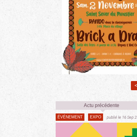
<
Actu précédente
ÉVÉNEMENT
EXPO
publié le 16 Sep 