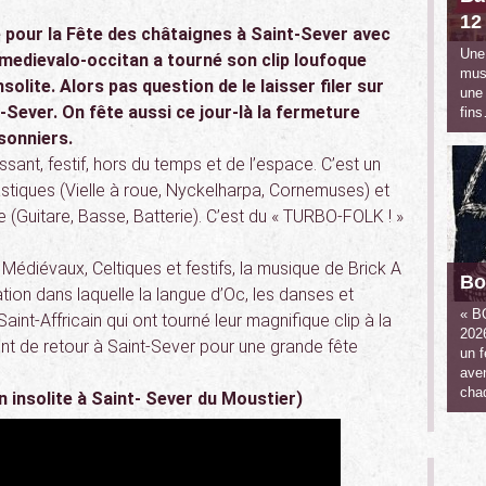
12 
pour la Fête des châtaignes à Saint-Sever avec
Une 
edievalo-occitan a tourné son clip loufoque
musi
solite. Alors pas question de le laisser filer sur
une
-Sever. On fête aussi ce jour-là la fermeture
fin
sonniers.
ssant, festif, hors du temps et de l’espace. C’est un
stiques (Vielle à roue, Nyckelharpa, Cornemuses) et
(Guitare, Basse, Batterie). C’est du « TURBO-FOLK ! »
Médiévaux, Celtiques et festifs, la musique de Brick A
Bo
tion dans laquelle la langue d’Oc, les danses et
« B
int-Affricain qui ont tourné leur magnifique clip à la
202
sont de retour à Saint-Sever pour une grande fête
un 
aven
cha
n insolite à Saint- Sever du Moustier)