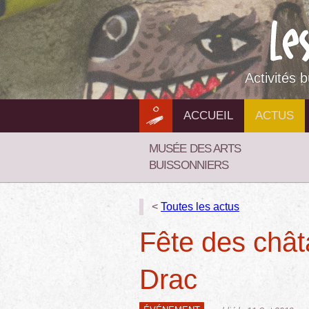
Aller
au
contenu
Activités 
ACCUEIL
ACTUS
MUSÉE DES ARTS
BUISSONNIERS
<
Toutes les actus
Fête des chât
Drac