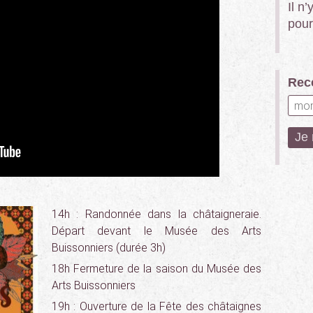
Il n
pour
Rece
14h : Randonnée dans la châtaigneraie.
Départ devant le Musée des Arts
Buissonniers (durée 3h)
18h Fermeture de la saison du Musée des
Arts Buissonniers
19h : Ouverture de la Fête des châtaignes