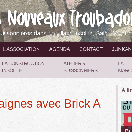
buissonnières dans un village insolite, Saint-Sever 
L’ASSOCIATION
AGENDA
CONTACT
JUNKA
LA CONSTRUCTION
ATELIERS
LA
INSOLITE
BUISSONNIERS
MARC
À li
aignes avec Brick A
Ba