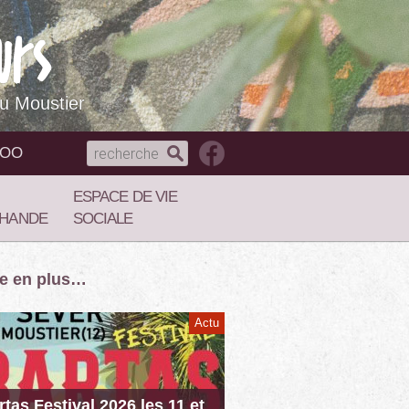
du Moustier
NOO
ESPACE DE VIE
HANDE
SOCIALE
re en plus…
Actu
rtas Festival 2026 les 11 et