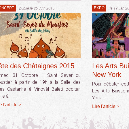
ONCERT
EXPO
publié le 25 Juin 2015
le 19 Jan 2
ête des Châtaignes 2015
Les Arts Bu
New York
medi 31 Octobre – Saint Sever du
ustier à partir de 19h à la Salle des
Pour débuter cet
tes Castanha é Vinovèl Balèti occitan
Les Arts Buisson
lle à…
York.
e l'article >
Lire l'article >