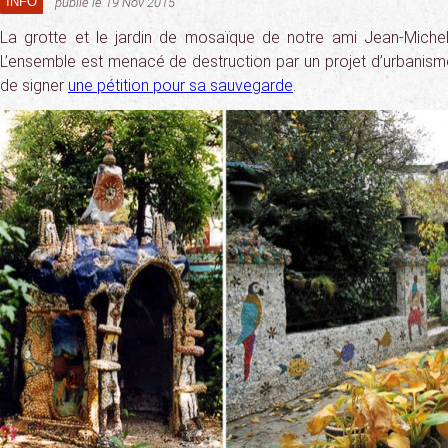
INFO
publié le 19 Nov 2015
La grotte et le jardin de mosaïque de notre ami Jean-Miche
L’ensemble est menacé de destruction par un projet d’urbani
de signer
une pétition pour sa sauvegarde
.