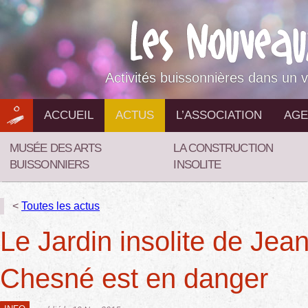
Aller
au
contenu
Activités buissonnières dans un v
ACCUEIL
ACTUS
L’ASSOCIATION
AGE
MUSÉE DES ARTS
LA CONSTRUCTION
BUISSONNIERS
INSOLITE
<
Toutes les actus
Le Jardin insolite de Jea
Chesné est en danger