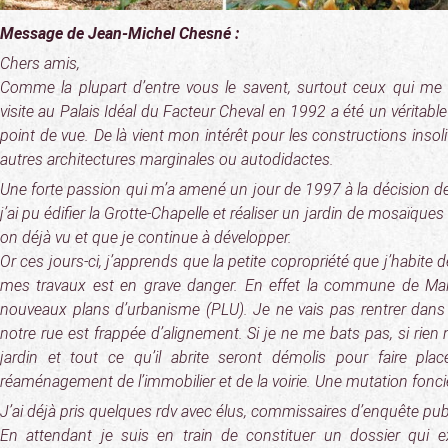
Message de Jean-Michel Chesné :
Chers amis,
Comme la plupart d’entre vous le savent, surtout ceux qui m
visite au Palais Idéal du Facteur Cheval en 1992 a été un véritable
point de vue. De là vient mon intérêt pour les constructions insolit
autres architectures marginales ou autodidactes.
Une forte passion qui m’a amené un jour de 1997 à la décision de
j’ai pu édifier la Grotte-Chapelle et réaliser un jardin de mosaïque
on déjà vu et que je continue à développer.
Or ces jours-ci, j’apprends que la petite copropriété que j’habite 
mes travaux est en grave danger. En effet la commune de Mal
nouveaux plans d’urbanisme (PLU). Je ne vais pas rentrer dans 
notre rue est frappée d’alignement. Si je ne me bats pas, si rien n
jardin et tout ce qu’il abrite seront démolis pour faire pl
réaménagement de l’immobilier et de la voirie. Une mutation fonc
J’ai déjà pris quelques rdv avec élus, commissaires d’enquête pu
En attendant je suis en train de constituer un dossier qui 