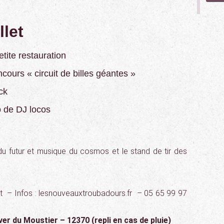
llet
tite restauration
ncours « circuit de billes géantes »
ck
 de DJ locos
u futur et musique du cosmos
et le stand de tir des
t
–
Infos : lesnouveauxtroubadours.fr
–
05 65 99 97
ever du Moustier – 12370 (repli en cas de pluie)