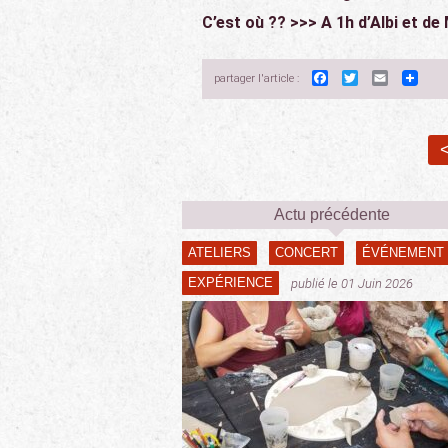
C’est où ?? >>> A 1h d’Albi et de 
Facebook
Twitter
Email
partager l'article :
<
Actu précédente
ATELIERS
CONCERT
ÉVÉNEMENT
EXPÉRIENCE
publié le 01 Juin 2026