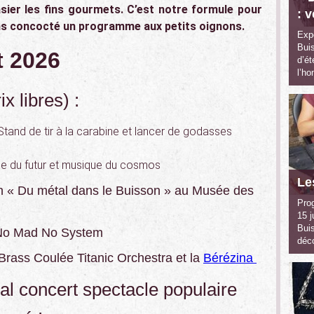
sier les fins gourmets. C’est notre formule pour
: 
ns concocté un programme aux petits oignons.
Expo
Buis
t 2026
d’ét
l’h
ix libres) :
Stand de tir à la carabine et lancer de godasses
e du futur et musique du cosmos
Le
ion « Du métal dans le Buisson » au Musée des
Pro
15 j
Bui
 No Mad No System
déc
 Brass Coulée Titanic Orchestra et la
Bérézina
bal concert spectacle populaire