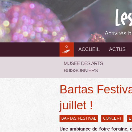
Aller
au
contenu
Activités 
ACCUEIL
ACTUS
MUSÉE DES ARTS
BUISSONNIERS
Bartas Festiva
juillet !
BARTAS FESTIVAL
CONCERT
É
Une ambiance de foire foraine, d