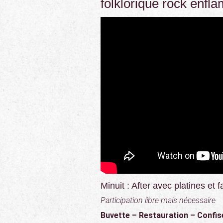
folklorique rock enfl
Minuit : After avec platines et 
Participation libre mais nécessaire
Buvette – Restauration – Confis