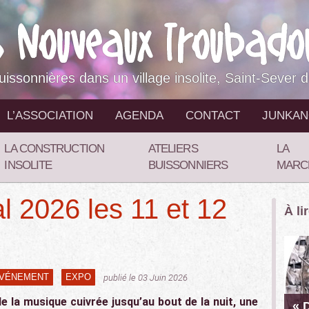
buissonnières dans un village insolite, Saint-Sever 
L’ASSOCIATION
AGENDA
CONTACT
JUNKA
LA CONSTRUCTION
ATELIERS
LA
INSOLITE
BUISSONNIERS
MARC
l 2026 les 11 et 12
À li
VÉNEMENT
EXPO
publié le 03 Juin 2026
e la musique cuivrée jusqu’au bout de la nuit, une
« 