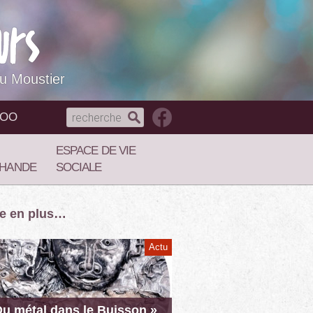
du Moustier
NOO
ESPACE DE VIE
HANDE
SOCIALE
re en plus…
Actu
Du métal dans le Buisson »