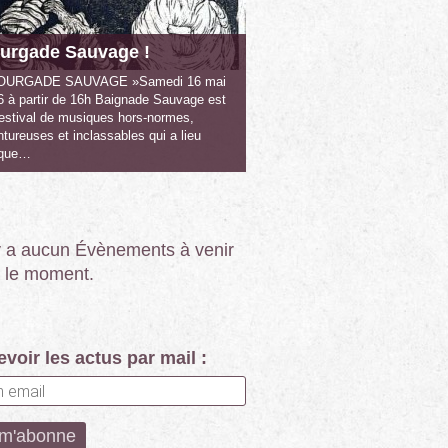
urgade Sauvage !
OURGADE SAUVAGE »Samedi 16 mai
6 à partir de 16h Baignade Sauvage est
festival de musiques hors-normes,
tureuses et inclassables qui a lieu
que…
’y a aucun Évènements à venir
 le moment.
voir les actus par mail :