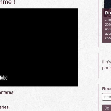
ammé !
Bo
« B
202
un 
aven
cha
Il n
pour
Rece
fanfares
eries