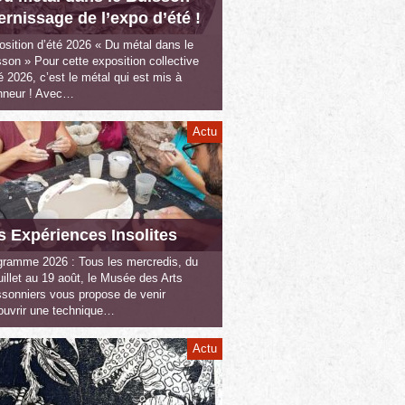
vernissage de l’expo d’été !
sition d’été 2026 « Du métal dans le
son » Pour cette exposition collective
é 2026, c’est le métal qui est mis à
onneur ! Avec…
Actu
s Expériences Insolites
gramme 2026 : Tous les mercredis, du
uillet au 19 août, le Musée des Arts
ssonniers vous propose de venir
ouvrir une technique…
Actu