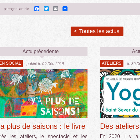
Facebook
Twitter
Email
partager l'article :
< Toutes les actus
Actu précédente
Act
IEN SOCIAL
ATELIERS
publié le 09 Déc 2019
le 30 
a plus de saisons : le livre
Des atelier
rès les ateliers, le spectacle et les
En 2020 il y a