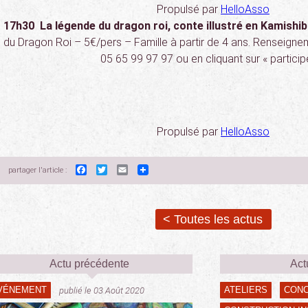
Propulsé par
HelloAsso
17h30 La légende du dragon roi, conte illustré en Kamishib
du Dragon Roi – 5€/pers – Famille à partir de 4 ans. Renseigne
05 65 99 97 97 ou en cliquant sur « participe
Propulsé par
HelloAsso
Facebook
Twitter
Email
partager l'article :
< Toutes les actus
Actu précédente
Act
VÉNEMENT
ATELIERS
CON
publié le 03 Août 2020