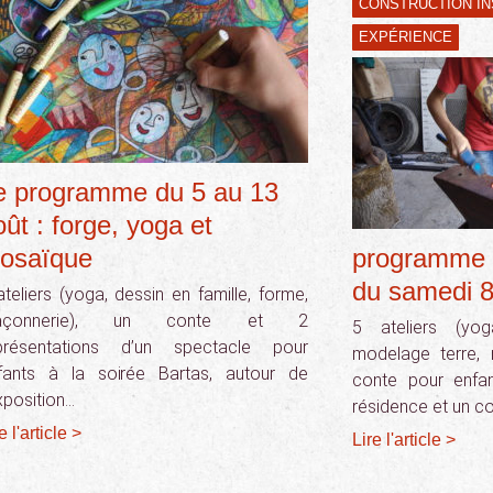
CONSTRUCTION IN
EXPÉRIENCE
e programme du 5 au 13
oût : forge, yoga et
osaïque
programme 
du samedi 8
ateliers (yoga, dessin en famille, forme,
açonnerie), un conte et 2
5 ateliers (yog
présentations d’un spectacle pour
modelage terre, 
fants à la soirée Bartas, autour de
conte pour enfan
exposition…
résidence et un c
e l'article >
Lire l'article >