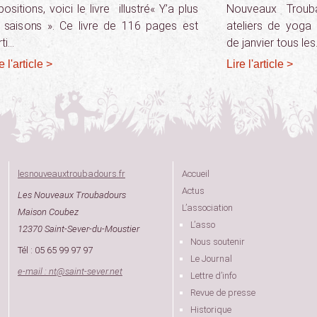
ositions, voici le livre illustré« Y’a plus
Nouveaux Troub
 saisons ». Ce livre de 116 pages est
ateliers de yoga 
ti…
de janvier tous le
e l'article >
Lire l'article >
lesnouveauxtroubadours.fr
Accueil
Actus
Les Nouveaux Troubadours
L’association
Maison Coubez
L’asso
12370 Saint-Sever-du-Moustier
Nous soutenir
Tél : 05 65 99 97 97
Le Journal
e-mail : nt
@
saint-sever.net
Lettre d’info
Revue de presse
Historique