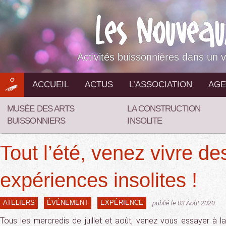
Aller
au
contenu
Activités buissonnières dans un v
ACCUEIL
ACTUS
L’ASSOCIATION
AGE
MUSÉE DES ARTS
LA CONSTRUCTION
BUISSONNIERS
INSOLITE
Tout l’été, venez vivre de
expériences insolites !
ATELIERS
ÉVÉNEMENT
EXPÉRIENCE
publié le 03 Août 2020
Tous les mercredis de juillet et août, venez vous essayer à la 