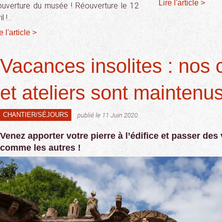
Lire l'article >
ouverture du musée ! Réouverture le 12
il !…
e l'article >
Vacances insolites : nos 
et ateliers sont maintenu
CHANTIER/SÉJOURS
publié le 11 Juin 2020
Venez apporter votre pierre à l’édifice et passer de
comme les autres !