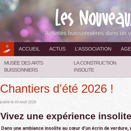
Aller
au
contenu
Activités buissonnières dans un v
ACCUEIL
ACTUS
L’ASSOCIATION
AGE
MUSÉE DES ARTS
LA CONSTRUCTION
BUISSONNIERS
INSOLITE
Chantiers d’été 2026 !
publié le 03 Août 2026
Vivez une expérience insolite
Dans une ambiance insolite au cœur d’un écrin de verdure, r