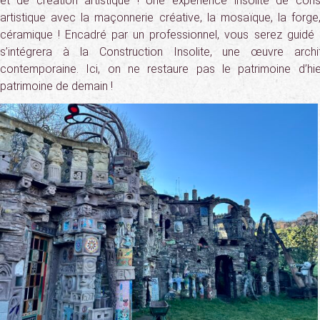
et de création artistique ! Une expérience insolite de con
artistique avec la maçonnerie créative, la mosaïque, la forge, 
céramique ! Encadré par un professionnel, vous serez guidé 
s’intégrera à la Construction Insolite, une œuvre archit
contemporaine. Ici, on ne restaure pas le patrimoine d’hi
patrimoine de demain !