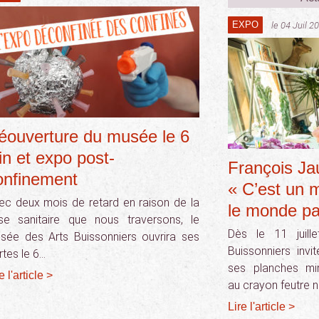
EXPO
le 04 Juil 2
éouverture du musée le 6
uin et expo post-
François Ja
onfinement
« C’est un 
ec deux mois de retard en raison de la
le monde par
ise sanitaire que nous traversons, le
Dès le 11 juill
sée des Arts Buissonniers ouvrira ses
Buissonniers invi
rtes le 6…
ses planches mi
e l'article >
au crayon feutre n
Lire l'article >