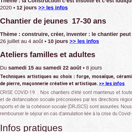
Thème : la Construction c’est insolite et c’est ludiqu
2020
• 12 jours
>> les infos
Chantier de jeunes 17-30 ans
Thème : construire, créer, inventer : le chantier peut
26 juillet au 4 août
• 10 jours
>> les infos
Ateliers familles et adultes
Du
samedi 15 au samedi 22 août
•
8 jours
Techniques artistiques au choix : forge, mosaïque, céramiq
de pierre, maçonnerie créative et artistique.
>> les infos
CRISE COVID-19 : Nos chantiers d’été sont maintenus et tout
et de distanciation sociale préconisées par les directions régio
sports et de la cohésion sociale (DRJSCS) sont assurées. No
rembourser le séjour en cas d’annulation liée à la crise du Covid-
Infos pratiques