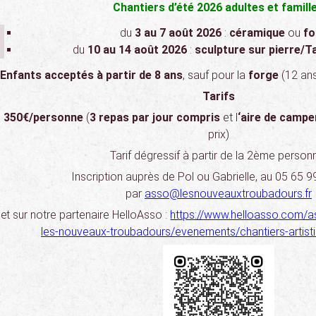
Chantiers d’été 2026 adultes et famill
du
3 au 7 août 2026
:
céramique
ou
f
du
10 au 14 août 2026
:
sculpture sur pierre/Ta
Enfants acceptés à partir de 8 ans
, sauf pour la
forge
(12 an
Tarifs
350€/personne
(
3 repas par jour compris
et l
‘aire de camp
prix)
Tarif dégressif à partir de la 2ème person
Inscription auprès de Pol ou Gabrielle, au 05 65 
par
asso@lesnouveauxtroubadours.fr
et sur notre partenaire HelloAsso :
https://www.helloasso.com/a
les-nouveaux-troubadours/evenements/chantiers-artistiq