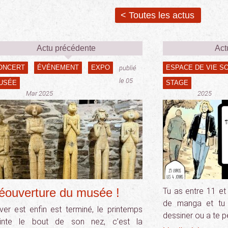
< Toutes les actus
Actu précédente
Act
ONCERT
ÉVÉNEMENT
EXPO
ESPACE DE VIE S
publié
le 05
USÉE
STAGE
Mar 2025
2025
éouverture du musée !
Tu as entre 11 et
de manga et tu 
hiver est enfin est terminé, le printemps
dessiner ou a te p
inte le bout de son nez, c’est la