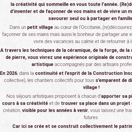
la créativité qui sommeille en vous toute l’année. (Re)d
d’inventer et de façonner de vos mains et de vivre un
savourer seul ou à partager en famill
Dans un
petit village
au cœur de l’Occitanie, (re)découvrez l
façonner de ses mains mais aussi le bonheur de partager une e
vivre des vacances au calme et de retourner à l
A travers les techniques de la céramique, de la forge, de la s
de pierre, vous vivrez une expérience originale de constr
artistique
accompagnés par des artisans profes
En 2026
, dans la
continuité et l’esprit de la Construction Inso
collective), les chantiers collectifs pour tous
s’emparent de di
village !
Nos séjours artistiques proposent à chacun d’
apporter sa p
cours à sa créativité
et de
trouver sa place dans un projet 
création,
visible pour les années à venir
, vous laissez une tr
futures.
Car ici se crée et se construit collectivement le patr