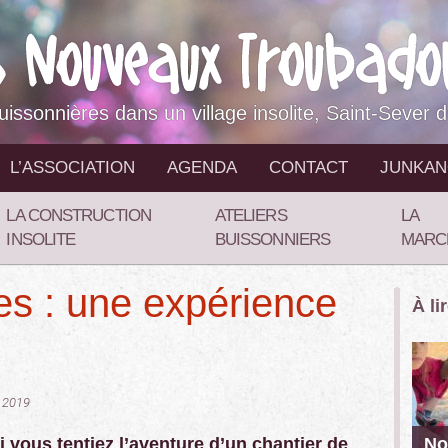
buissonnières dans un village insolite, Saint-Sever 
L’ASSOCIATION
AGENDA
CONTACT
JUNKA
LA CONSTRUCTION
ATELIERS
LA
INSOLITE
BUISSONNIERS
MARC
les : une expérience
À li
c 2019
i vous tentiez l’aventure d’un chantier de
No