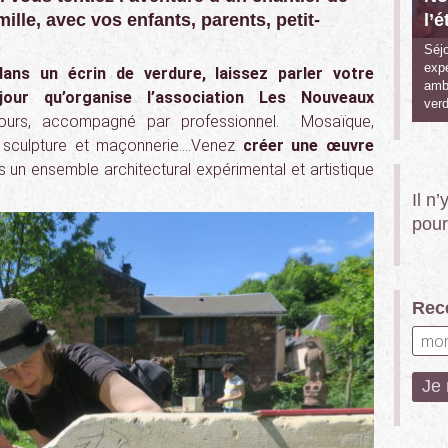
mille, avec vos enfants, parents, petit-
l’é
Séjo
expé
ans un écrin de verdure, laissez parler votre
ambi
jour qu’organise l’association Les Nouveaux
verd
ours, accompagné par professionnel. Mosaïque,
e, sculpture et maçonnerie….Venez
créer une œuvre
s un ensemble architectural expérimental et artistique
Il n
pour
Rece