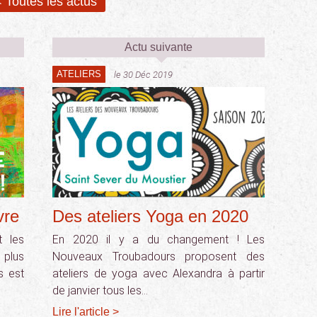
 Toutes les actus
Actu suivante
ATELIERS
le 30 Déc 2019
vre
Des ateliers Yoga en 2020
t les
En 2020 il y a du changement ! Les
a plus
Nouveaux Troubadours proposent des
s est
ateliers de yoga avec Alexandra à partir
de janvier tous les…
Lire l'article >