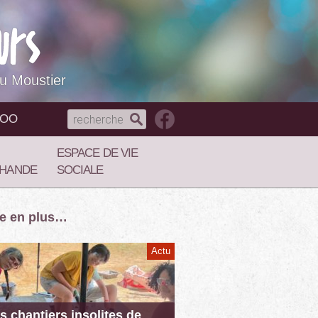
du Moustier
NOO
ESPACE DE VIE
HANDE
SOCIALE
re en plus…
Actu
s chantiers insolites de