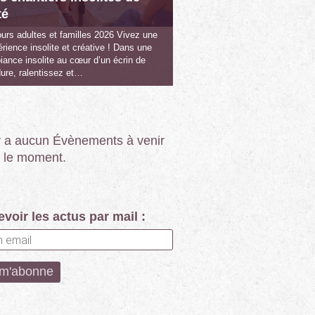
té
urs adultes et familles 2026 Vivez une
rience insolite et créative ! Dans une
ance insolite au cœur d’un écrin de
ure, ralentissez et…
’y a aucun Évènements à venir
 le moment.
voir les actus par mail :