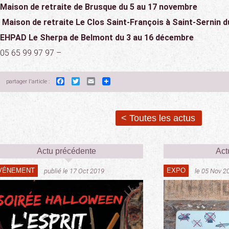
Maison de retraite de Brusque du 5 au 17 novembre
Maison de retraite Le Clos Saint-François à Saint-Sernin 
EHPAD Le Sherpa de Belmont du 3 au 16 décembre
05 65 99 97 97 –
Facebook
Twitter
Email
partager l'article :
< Toutes les actus
Actu précédente
Act
VÉNEMENT
EXPO
publié le 17 Oct 2019
le 05 Nov 2