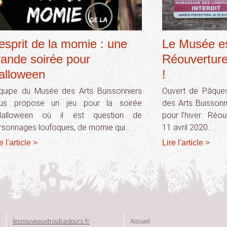
’esprit de la momie : une
Le Musée es
rande soirée pour
Réouverture 
alloween
!
équipe du Musée des Arts Buissonniers
Ouvert de Pâques
us propose un jeu pour la soirée
des Arts Buissonn
Halloween où il est question de
pour l’hiver. Réou
rsonnages loufoques, de momie qui…
11 avril 2020…
e l'article >
Lire l'article >
lesnouveauxtroubadours.fr
Accueil