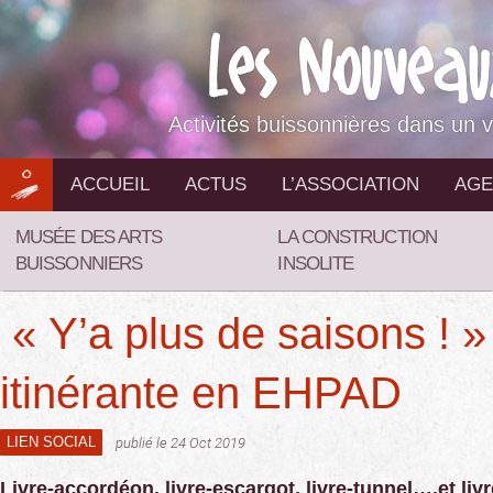
Aller
au
contenu
Activités buissonnières dans un v
ACCUEIL
ACTUS
L’ASSOCIATION
AGE
MUSÉE DES ARTS
LA CONSTRUCTION
BUISSONNIERS
INSOLITE
« Y’a plus de saisons ! » 
itinérante en EHPAD
LIEN SOCIAL
publié le 24 Oct 2019
Livre-accordéon, livre-escargot, livre-tunnel….et liv