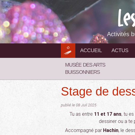
Aller
au
contenu
Activités 
ACCUEIL
ACTUS
MUSÉE DES ARTS
BUISSONNIERS
Stage de des
publié le 08 Juil 2025
Tu as entre
11 et 17 ans
, tu e
dessiner ou a te 
Accompagné par
Hachin
, le de