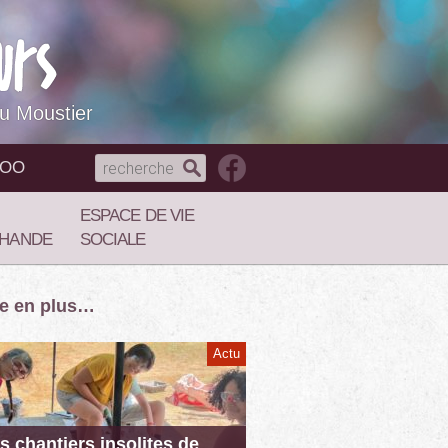
du Moustier
NOO
ESPACE DE VIE
HANDE
SOCIALE
re en plus…
Actu
s chantiers insolites de