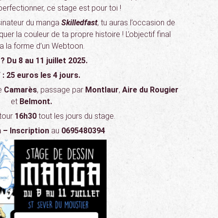
perfectionner, ce stage est pour toi !
ssinateur du manga
Skilledfast
, tu auras l’occasion de
uer la couleur de ta propre histoire ! L’objectif final
a la forme d’un Webtoon.
 ?
Du 8 au 11 juillet 2025.
 : 25 euros les 4 jours.
e
Camarès
, passage par
Montlaur
,
Aire du Rougier
et
Belmont.
etour
16h30
tout les jours du stage.
 – Inscription
au
0695480394