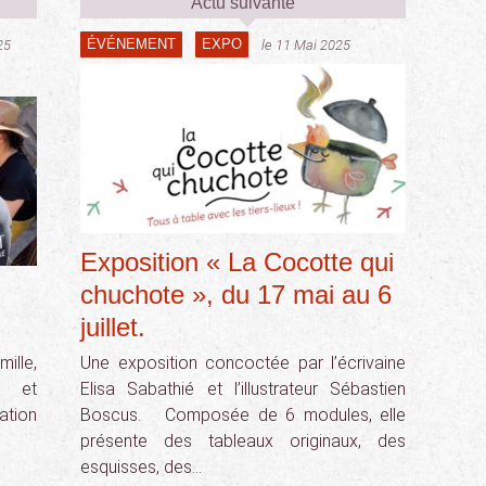
Actu suivante
ÉVÉNEMENT
EXPO
25
le 11 Mai 2025
Exposition « La Cocotte qui
chuchote », du 17 mai au 6
juillet.
ille,
Une exposition concoctée par l’écrivaine
e et
Elisa Sabathié et l’illustrateur Sébastien
ation
Boscus. Composée de 6 modules, elle
présente des tableaux originaux, des
esquisses, des…