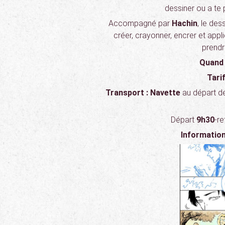
dessiner ou a te 
Accompagné par
Hachin
, le de
créer, crayonner, encrer et appliq
prendr
Quand
Tarif
Transport : Navette
au départ d
Départ
9h30
-r
Information