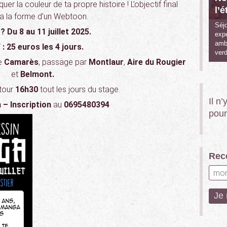
uer la couleur de ta propre histoire ! L’objectif final
l’é
a la forme d’un Webtoon.
Séjo
 ?
Du 8 au 11 juillet 2025.
expé
ambi
 : 25 euros les 4 jours.
verd
e
Camarès
, passage par
Montlaur
,
Aire du Rougier
et
Belmont.
etour
16h30
tout les jours du stage.
Il n
 – Inscription
au
0695480394
pour
Rece