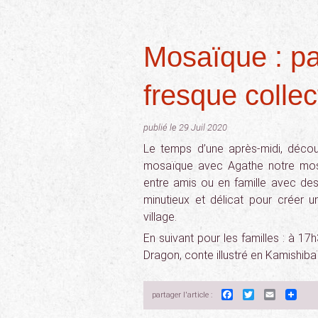
Mosaïque : pa
fresque collec
publié le 29 Juil 2020
Le temps d’une après-midi, déco
mosaïque avec Agathe notre mosa
entre amis ou en famille avec des 
minutieux et délicat pour créer u
village.
En suivant pour les familles : à 1
Dragon, conte illustré en Kamishibaï
Facebook
Twitter
Email
partager l'article :