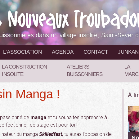
buissonnières dans un village insolite, Saint-Sever 
L’ASSOCIATION
AGENDA
CONTACT
JUNKA
LA CONSTRUCTION
ATELIERS
LA
INSOLITE
BUISSONNIERS
MARC
sin Manga !
À li
s passionné de
manga
et tu souhaites apprendre à
perfectionner, ce stage est pour toi !
ssinateur du manga
Skilledfast
, tu auras l’occasion de
No