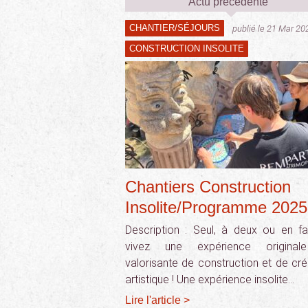
Actu précédente
CHANTIER/SÉJOURS
publié le 21 Mar 20
CONSTRUCTION INSOLITE
Chantiers Construction
Insolite/Programme 2025
Description : Seul, à deux ou en fam
vivez une expérience original
valorisante de construction et de cré
artistique ! Une expérience insolite…
Lire l'article >