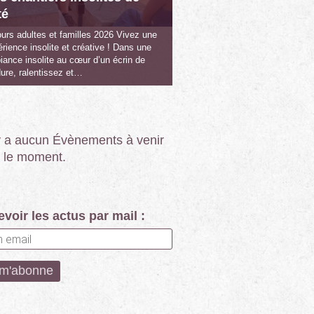
té
urs adultes et familles 2026 Vivez une
rience insolite et créative ! Dans une
ance insolite au cœur d’un écrin de
ure, ralentissez et…
’y a aucun Évènements à venir
 le moment.
voir les actus par mail :