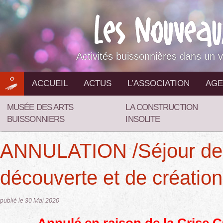
Aller
au
contenu
Activités buissonnières dans un v
ACCUEIL
ACTUS
L’ASSOCIATION
AGE
MUSÉE DES ARTS
LA CONSTRUCTION
BUISSONNIERS
INSOLITE
ANNULATION /Séjour de
découverte et de création 
publié le 30 Mai 2020