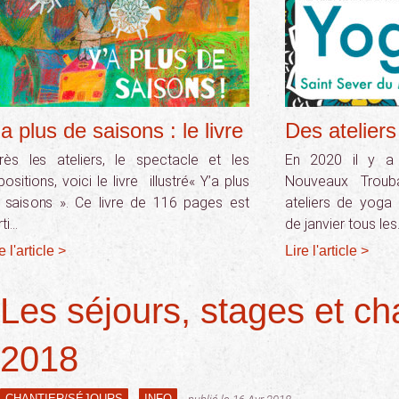
a plus de saisons : le livre
Des atelier
rès les ateliers, le spectacle et les
En 2020 il y a
ositions, voici le livre illustré« Y’a plus
Nouveaux Troub
 saisons ». Ce livre de 116 pages est
ateliers de yoga 
ti…
de janvier tous le
e l'article >
Lire l'article >
Les séjours, stages et ch
2018
CHANTIER/SÉJOURS
INFO