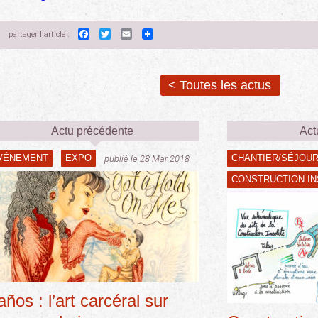
Facebook
Twitter
Email
partager l'article :
< Toutes les actus
Actu précédente
Act
VÉNEMENT
EXPO
CHANTIER/SÉJOU
publié le 28 Mar 2018
CONSTRUCTION IN
ños : l’art carcéral sur