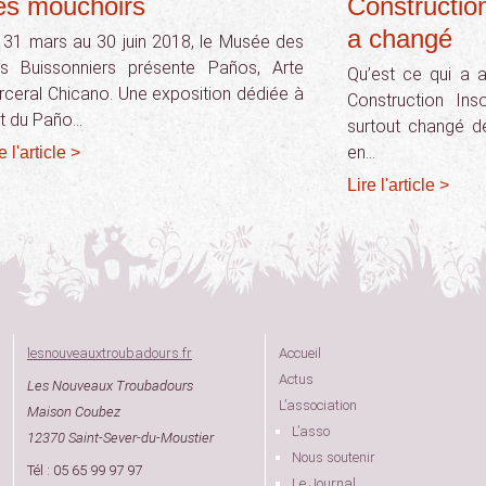
es mouchoirs
Construction
a changé
 31 mars au 30 juin 2018, le Musée des
ts Buissonniers présente Paños, Arte
Qu’est ce qui a 
rceral Chicano. Une exposition dédiée à
Construction Ins
art du Paño…
surtout changé d
en…
e l'article >
Lire l'article >
lesnouveauxtroubadours.fr
Accueil
Actus
Les Nouveaux Troubadours
L’association
Maison Coubez
L’asso
12370 Saint-Sever-du-Moustier
Nous soutenir
Tél : 05 65 99 97 97
Le Journal