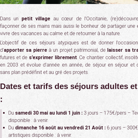
Dans un
petit village
au cœur de l’Occitanie, (re)découvrez
façonner de ses mains mais aussi le bonheur de partager une e
vivre des vacances au calme et de retourner à la nature.
L’objectif de ces séjours atypiques est de donner l’occasio
d’
apporter sa pierre
à un projet patrimonial, de
laisser sa tr
futures et de
s’exprimer librement
. Ce chantier collectif, inso
en 2003 et évolue d’année en année, de séjour en séjour et de
sans plan prédéfinit et au gré des projets.
Dates et tarifs des séjours adultes et
:
Du
samedi 30 mai au lundi 1 juin :
3 jours – 175€/pers – Tec
disponible : à venir.
Du
dimanche 16 août au vendredi 21 Août :
6 jours – 300€
artistiques disponible : à venir.