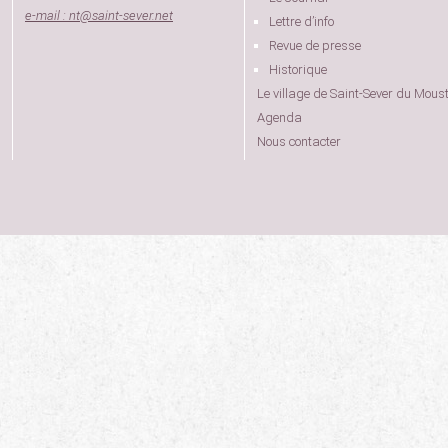
e-mail : nt
@
saint-sever.net
Lettre d’info
Revue de presse
Historique
Le village de Saint-Sever du Moust
Agenda
Nous contacter