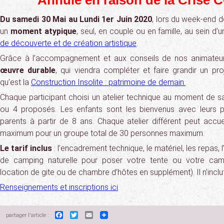
Annulé en raison de la Crise 
Du samedi 30 Mai au Lundi 1er Juin 2020
, lors du week-end d
un
moment atypique
, seul, en couple ou en famille, au sein d’
de découverte et de création artistique
.
Grâce à l’accompagnement et aux conseils de nos animateur
œuvre durable
, qui viendra compléter et faire grandir un proj
qu’est la
Construction Insolite : patrimoine de demain.
Chaque participant choisi un atelier technique au moment de sa
ou 4 proposés. Les enfants sont les bienvenus avec leurs p
parents à partir de 8 ans. Chaque atelier différent peut accue
maximum pour un groupe total de 30 personnes maximum.
Le tarif inclus
: l’encadrement technique, le matériel, les repas, l
de camping naturelle pour poser votre tente ou votre camp
location de gite ou de chambre d’hôtes en supplément). Il n’inclut
Renseignements et inscriptions ici
Facebook
Twitter
Email
partager l'article :