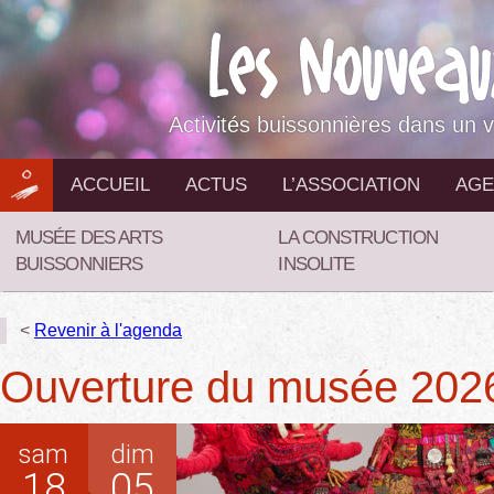
Aller
au
contenu
Activités buissonnières dans un v
ACCUEIL
ACTUS
L’ASSOCIATION
AGE
MUSÉE DES ARTS
LA CONSTRUCTION
BUISSONNIERS
INSOLITE
<
Revenir à l'agenda
Ouverture du musée 2026
sam
dim
18
05