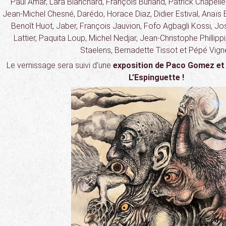
Paul Amar, Lara Blanchard, François Burland, Patrick Chapeli
Jean-Michel Chesné, Darédo, Horace Diaz, Didier Estival, Anaï
Benoît Huot, Jaber, François Jauvion, Fofo Agbagli Kossi, J
Lattier, Paquita Loup, Michel Nedjar, Jean-Christophe Phillippi
Staelens, Bernadette Tissot et Pépé Vigne
Le vernissage sera suivi d’une
exposition de Paco Gomez et 
L’Espinguette !