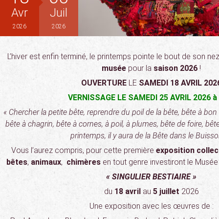
Avr
Juil
2026
2026
L’hiver est enfin terminé, le printemps pointe le bout de son nez
musée
pour la
saison 2026
!
OUVERTURE
LE
SAMEDI 18 AVRIL 202
VERNISSAGE LE SAMEDI 25 AVRIL 2026 à
« Chercher la petite bête, reprendre du poil de la bête, bête à bo
bête à chagrin, bête à cornes, à poil, à plumes, bête de foire, bê
printemps, il y aura de la Bête dans le Buiss
Vous l’aurez compris, pour cette première
exposition collec
bêtes
,
animaux
,
chimères
en tout genre investiront le Musée 
« SINGULIER BESTIAIRE »
du
18 avril
au
5 juillet
2026
Une exposition avec les œuvres de :