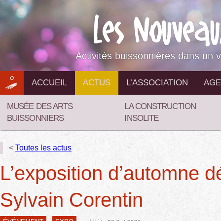
Aller
au
contenu
Activités buissonnières dans un v
ACCUEIL
ACTUS
L’ASSOCIATION
AGE
MUSÉE DES ARTS
LA CONSTRUCTION
BUISSONNIERS
INSOLITE
<
Toutes les actus
L’exposition d’automne d
Sylvain Corentin