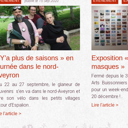
VÉNEMENT
ÉVÉNEMENT
E
publié le 15 Sep 2020
 Y’a plus de saisons » en
Exposition 
ournée dans le nord-
masques »
veyron
Fermé depuis le 3
Arts Buissonnier
 22 au 27 septembre, le glaneur de
pour un week-end
uvenirs s’en va dans le nord-Aveyron et
20 décembre !…
re son vélo dans les petits villages
tour d’Espalion…
Lire l'article >
e l'article >