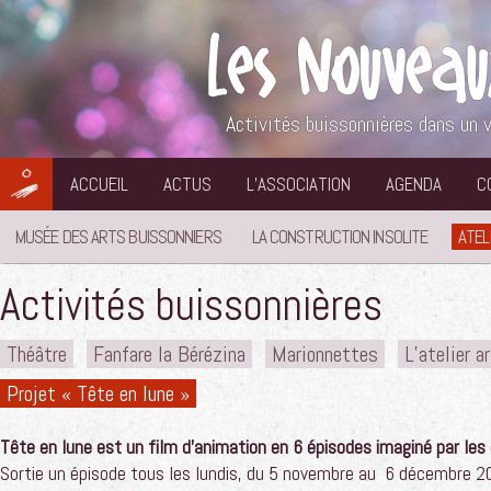
Aller
au
contenu
Activités buissonnières dans un v
ACCUEIL
ACTUS
L’ASSOCIATION
AGENDA
C
MUSÉE DES ARTS BUISSONNIERS
LA CONSTRUCTION INSOLITE
ATEL
Activités buissonnières
Théâtre
Fanfare la Bérézina
Marionnettes
L’atelier a
Projet « Tête en lune »
Tête en lune est un film d’animation en 6 épisodes imaginé par les
Sortie un épisode tous les lundis, du 5 novembre au 6 décembre 2