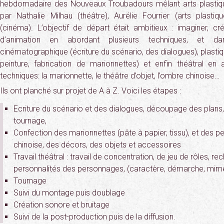
hebdomadaire des Nouveaux Troubadours mêlant arts plastiqu
par Nathalie Milhau (théâtre), Aurélie Fourrier (arts plastiq
(cinéma). L’objectif de départ était ambitieux : imaginer, c
d’animation en abordant plusieurs techniques, et d
cinématographique (écriture du scénario, des dialogues), plastiq
peinture, fabrication de marionnettes) et enfin théâtral en 
techniques: la marionnette, le théâtre d’objet, l’ombre chinoise…
Ils ont planché sur projet de A à Z. Voici les étapes :
Ecriture du scénario et des dialogues, découpage des plans,
tournage,
Confection des marionnettes (pâte à papier, tissu), et des
chinoise, des décors, des objets et accessoires
Travail théâtral : travail de concentration, de jeu de rôles, r
personnalités des personnages, (caractère, démarche, mime
Tournage
Suivi du montage puis doublage
Création sonore et bruitage
Suivi de la post-production puis de la diffusion.