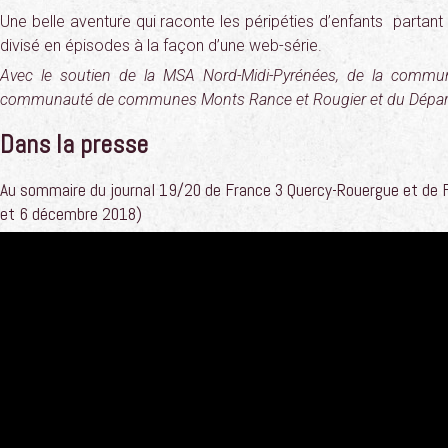
Une belle aventure qui raconte les péripéties d’enfants partant 
divisé en épisodes à la façon d’une web-série.
Avec le soutien de la MSA Nord-Midi-Pyrénées, de la commun
communauté de communes Monts Rance et Rougier et du Départ
Dans la presse
Au sommaire du journal 19/20 de France 3 Quercy-Rouergue et de F
et 6 décembre 2018)