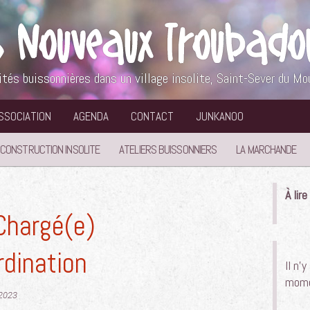
ités buissonnières dans un village insolite, Saint-Sever du Mo
ASSOCIATION
AGENDA
CONTACT
JUNKANOO
 CONSTRUCTION INSOLITE
ATELIERS BUISSONNIERS
LA MARCHANDE
À lir
 Chargé(e)
rdination
Il n’
mome
 2023