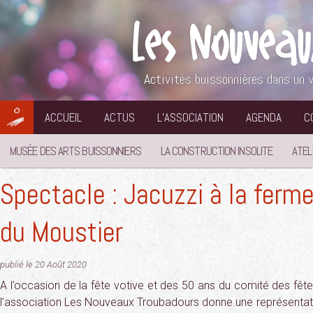
Aller
au
contenu
Activités buissonnières dans un v
ACCUEIL
ACTUS
L’ASSOCIATION
AGENDA
C
MUSÉE DES ARTS BUISSONNIERS
LA CONSTRUCTION INSOLITE
ATEL
Spectacle : Jacuzzi à la ferme
du Moustier
publié le 20 Août 2020
A l’occasion de la fête votive et des 50 ans du comité des fêtes
l’association Les Nouveaux Troubadours donne une représentati