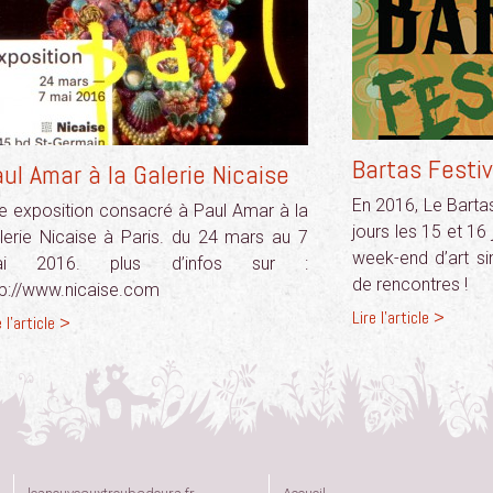
Bartas Festi
ul Amar à la Galerie Nicaise
En 2016, Le Bartas
e exposition consacré à Paul Amar à la
jours les 15 et 16
lerie Nicaise à Paris. du 24 mars au 7
week-end d’art si
ai 2016. plus d’infos sur :
de rencontres !
tp://www.nicaise.com
Lire l'article >
e l'article >