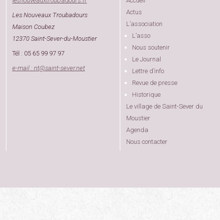
lesnouveauxtroubadours.fr
Accueil
Actus
Les Nouveaux Troubadours
L’association
Maison Coubez
L’asso
12370 Saint-Sever-du-Moustier
Nous soutenir
Tél : 05 65 99 97 97
Le Journal
e-mail : nt
@
saint-sever.net
Lettre d’info
Revue de presse
Historique
Le village de Saint-Sever du
Moustier
Agenda
Nous contacter