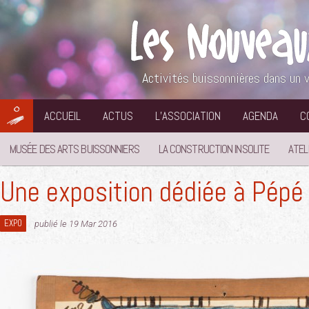
Aller
au
contenu
Activités buissonnières dans un v
ACCUEIL
ACTUS
L’ASSOCIATION
AGENDA
C
MUSÉE DES ARTS BUISSONNIERS
LA CONSTRUCTION INSOLITE
ATEL
Une exposition dédiée à Pépé
EXPO
publié le 19 Mar 2016