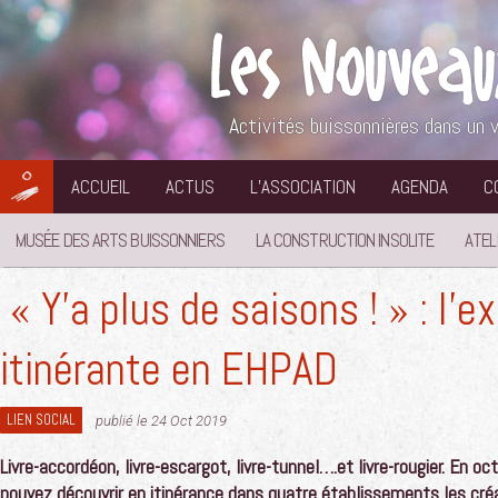
Aller
au
contenu
Activités buissonnières dans un v
ACCUEIL
ACTUS
L’ASSOCIATION
AGENDA
C
MUSÉE DES ARTS BUISSONNIERS
LA CONSTRUCTION INSOLITE
ATEL
« Y’a plus de saisons ! » : l’e
itinérante en EHPAD
LIEN SOCIAL
publié le 24 Oct 2019
Livre-accordéon, livre-escargot, livre-tunnel….et livre-rougier. En 
pouvez découvrir en itinérance dans quatre établissements les créa