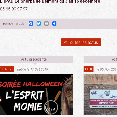
EHPAD Le Sherpa de Belmont du 3 au 16 décembre
05 65 99 97 97 –
Facebook
Twitter
Email
partager l'article :
< Toutes les actus
Actu précédente
Act
ÉNEMENT
EXPO
publié le 17 Oct 2019
le 05 Nov 201