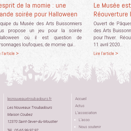
esprit de la momie : une
Le Musée est
rande soirée pour Halloween
Réouverture l
équipe du Musée des Arts Buissonniers
Ouvert de Pâques
us propose un jeu pour la soirée
des Arts Buissonn
Halloween où il est question de
pour l’hiver. Réou
rsonnages loufoques, de momie qui…
11 avril 2020…
e l'article >
Lire l'article >
lesnouveauxtroubadours.fr
Accueil
Actus
Les Nouveaux Troubadours
L’association
Maison Coubez
L’asso
12370 Saint-Sever-du-Moustier
Nous soutenir
Tél : 05 65 99 97 97