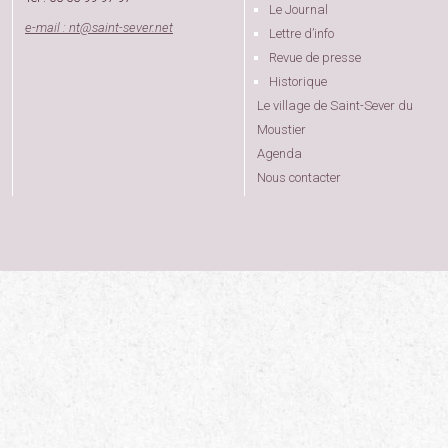
Le Journal
e-mail : nt
@
saint-sever.net
Lettre d’info
Revue de presse
Historique
Le village de Saint-Sever du
Moustier
Agenda
Nous contacter