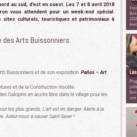
nord au sud, d’est en ouest.
Les 7 et 8 avril 2018
Expo
yron vous attendent pour un week-end spécial.
Buis
 sites culturels, touristiques et patrimoniaux à
2026
Ave
des Arts Buissonniers
Les
rts Buissonniers et de son exposition
Paños – Art
Prog
tures et de la Construction Insolite.
juil
Buis
des Galopins en accès libre dans le village pour les
une
our les plus grands.
L’art est en danger. Alerte à la
ée. Aidez-nous à sauver Saint-Sever !