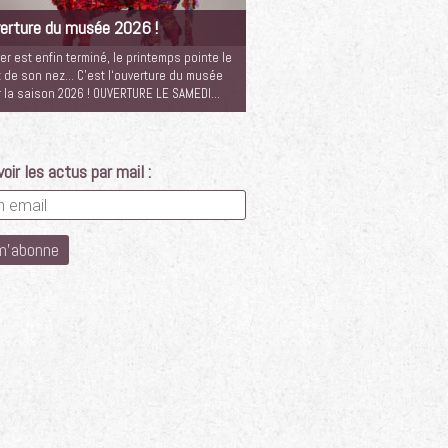
erture du musée 2026 !
ver est enfin terminé, le printemps pointe le
 de son nez… C’est l‘ouverture du musée
 la saison 2026 ! OUVERTURE LE SAMEDI…
oir les actus par mail :