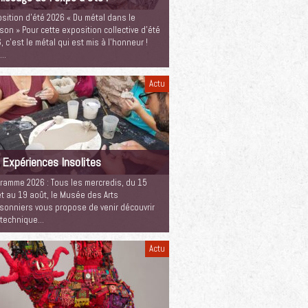
sition d’été 2026 « Du métal dans le
son » Pour cette exposition collective d’été
, c’est le métal qui est mis à l’honneur !
c…
Actu
 Expériences Insolites
ramme 2026 : Tous les mercredis, du 15
let au 19 août, le Musée des Arts
sonniers vous propose de venir découvrir
 technique…
Actu