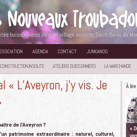
ités buissonnières dans un village insolite, Saint-Sever du Mo
ASSOCIATION
AGENDA
CONTACT
JUNKANOO
 CONSTRUCTION INSOLITE
ATELIERS BUISSONNIERS
LA MARCHANDE
 « L’Aveyron, j’y vis. Je
À lir
»
ître de l’Aveyron ?
« D
n patrimoine extraordinaire : naturel, culturel,
ver