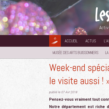
Aller
au
contenu
Activ
ACCUEIL
ACTUS
L’
MUSÉE DES ARTS BUISSONNIERS
LA
Week-end spécial
le visite aussi ! 
publié le 07 Avr 2018
Pensez-vous vraiment tout conna
Notre département est riche d’u