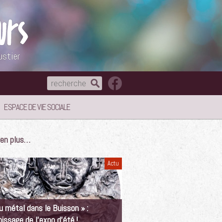
ustier
ESPACE DE VIE SOCIALE
e en plus…
Actu
u métal dans le Buisson » :
nissage de l’expo d’été !