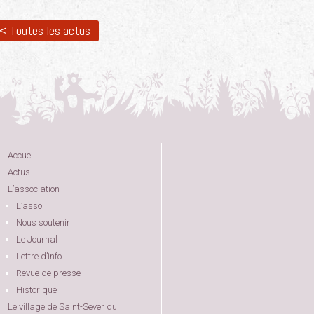
< Toutes les actus
Accueil
Actus
L’association
L’asso
Nous soutenir
Le Journal
Lettre d’info
Revue de presse
Historique
Le village de Saint-Sever du