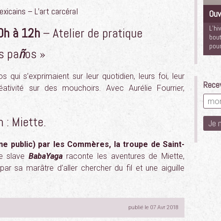
xicains – L’art carcéral
Ouv
L’hi
0h à 12h
– Atelier de pratique
bout
pour
s pa
ñ
os »
qui s’exprimaient sur leur quotidien, leurs foi, leur
Recev
ativité sur des mouchoirs. Avec Aurélie Fourrier,
 : Miette.
ne public) par les Commères, la troupe de Saint-
te slave
BabaYaga
raconte les aventures de Miette,
par sa marâtre d’aller chercher du fil et une aiguille
publié le 07 Avr 2018