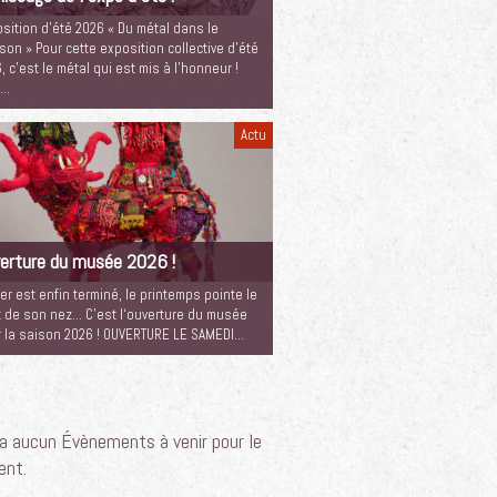
sition d’été 2026 « Du métal dans le
son » Pour cette exposition collective d’été
, c’est le métal qui est mis à l’honneur !
c…
Actu
erture du musée 2026 !
ver est enfin terminé, le printemps pointe le
 de son nez… C’est l‘ouverture du musée
 la saison 2026 ! OUVERTURE LE SAMEDI…
y a aucun Évènements à venir pour le
nt.