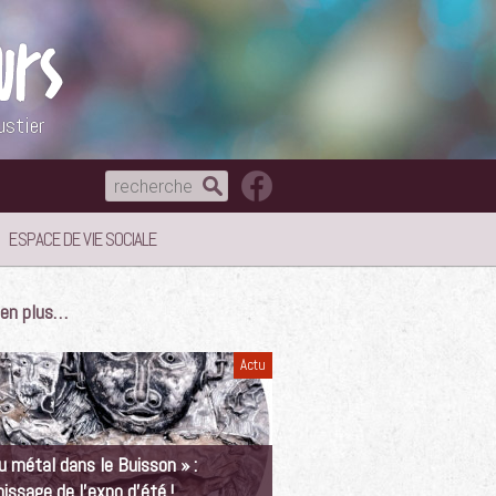
ustier
ESPACE DE VIE SOCIALE
e en plus…
Actu
u métal dans le Buisson » :
nissage de l’expo d’été !