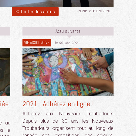
< Toutes les actus
publié le 08 Déc 2020
Actu suivante
VIE ASSOCIATIVE
le 08 Jan 2021
iée
2021 : Adhérez en ligne !
Adhérez aux Nouveaux Troubadours
Depuis plus de 30 ans les Nouveaux
ne au
Troubadours organisent tout au long de
ès la
l’année des expositions, des séjours,