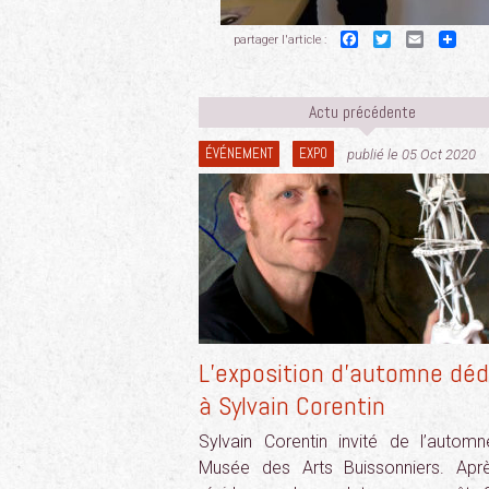
Facebook
Twitter
Email
partager l'article :
Actu précédente
ÉVÉNEMENT
EXPO
publié le 05 Oct 2020
L’exposition d’automne déd
à Sylvain Corentin
Sylvain Corentin invité de l’autom
Musée des Arts Buissonniers. Apr