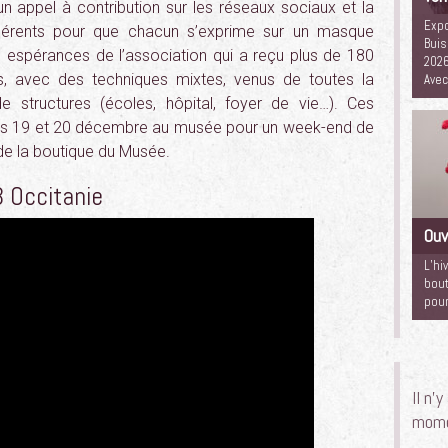
un appel à contribution sur les réseaux sociaux et la
Expo
hérents pour que chacun s’exprime sur un masque
Buis
es espérances de l’association qui a reçu plus de 180
2026
s, avec des techniques mixtes, venus de toutes la
Ave
 structures (écoles, hôpital, foyer de vie…). Ces
s 19 et 20 décembre au musée pour un week-end de
de la boutique du Musée.
3 Occitanie
Ouv
L’hi
bout
pour
Il n’
mome