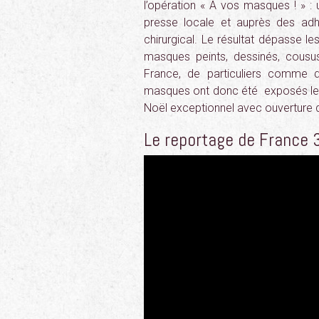
l’opération « A vos masques ! » : 
presse locale et auprès des ad
chirurgical. Le résultat dépasse l
masques peints, dessinés, cousu
France, de particuliers comme de
masques ont donc été exposés le
Noël exceptionnel avec ouverture 
Le reportage de France 