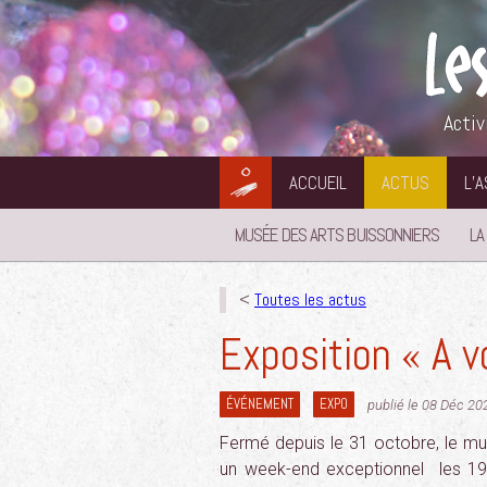
Aller
au
contenu
Activ
ACCUEIL
ACTUS
L’
MUSÉE DES ARTS BUISSONNIERS
LA
<
Toutes les actus
Exposition « A 
ÉVÉNEMENT
EXPO
publié le 08 Déc 20
Fermé depuis le 31 octobre, le mu
un week-end exceptionnel les 19 e