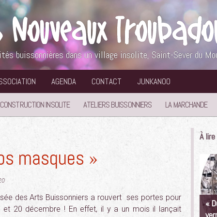
ités buissonnières dans un village insolite, Saint-Sever du Mo
ASSOCIATION
AGENDA
CONTACT
JUNKANOO
 CONSTRUCTION INSOLITE
ATELIERS BUISSONNIERS
LA MARCHANDE
À lir
vos masques »
20
sée des Arts Buissonniers a rouvert ses portes pour
« D
t 20 décembre ! En effet, il y a un mois il lançait
ver