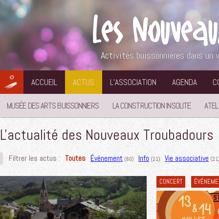
Aller
au
contenu
Activités buissonnières dans un v
ACCUEIL
ACTUS
L’ASSOCIATION
AGENDA
C
MUSÉE DES ARTS BUISSONNIERS
LA CONSTRUCTION INSOLITE
ATEL
L'actualité des Nouveaux Troubadours
Filtrer les actus :
Toutes
Événement
Info
Vie associative
(60)
(21)
(21
CONCERT
ÉVÉNEME