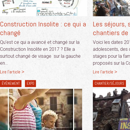
Construction Insolite : ce qui a
Les séjours, 
changé
chantiers de
Qu’est ce qui a avancé et changé sur la
Voici les dates 2
Construction Insolite en 2017 ? Elle a
adolescents, des 
surtout changé de visage sur la gauche
stages pour la fam
en…
proposés sur la C
Lire l'article >
Lire l'article >
ÉVÉNEMENT
EXPO
CHANTIER/SÉJOURS