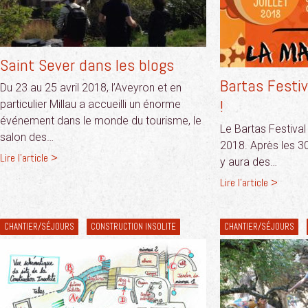
Saint Sever dans les blogs
Bartas Festiv
Du 23 au 25 avril 2018, l’Aveyron et en
!
particulier Millau a accueilli un énorme
événement dans le monde du tourisme, le
Le Bartas Festival a
salon des…
2018. Après les 30 
Lire l'article >
y aura des…
Lire l'article >
CHANTIER/SÉJOURS
CONSTRUCTION INSOLITE
CHANTIER/SÉJOURS