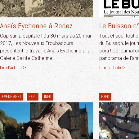
Anaïs Eychenne à Rodez
Le Buisson n°
Cap sur la capitale ! Du 30 mars au 20 mai
Tout chaud, tout b
2017, Les Nouveaux Troubadours
du Buisson, le jour
présentent le travail d’Anaïs Eychenne à la
sorti ! Ce journal c
Galerie Sainte-Catherine…
panorama de l’an
Lire l'article >
Lire l'article >
ÉVÉNEMENT
EXPO
INFO
EXPO