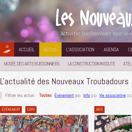
Aller
au
contenu
Activités buissonnières dans un v
ACCUEIL
ACTUS
L’ASSOCIATION
AGENDA
C
MUSÉE DES ARTS BUISSONNIERS
LA CONSTRUCTION INSOLITE
ATEL
L'actualité des Nouveaux Troubadours
Filtrer les actus :
Toutes
Événement
Info
Vie associative
(60)
(21)
(21
ÉVÉNEMENT
EXPO
INFO