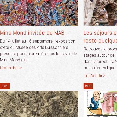
Mina Mond invitée du MAB
Les séjours e
reste quelqu
Du 14 juillet au 16 septembre, l’exposition
d’été du Musée des Arts Buissonniers
Retrouvez le pro
présente pour la première fois le travail de
stages autour de l
Mina Mond ainsi…
dans la brochure 
Lire l'article >
consulter en lign
Lire l'article >
EXPO
INFO