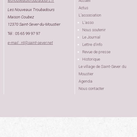
lesnouveauxtroubadours.fr
Accueil
Actus
Les Nouveaux Troubadours
L’association
Maison Coubez
L’asso
12370 Saint-Sever-du-Moustier
Nous soutenir
Tél : 05 65 99 97 97
Le Journal
e-mail : nt
@
saint-sever.net
Lettre d’info
Revue de presse
Historique
Le village de Saint-Sever du
Moustier
Agenda
Nous contacter