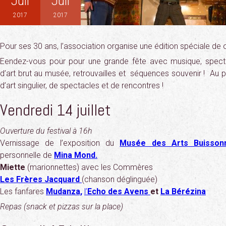
Juil
Juil
2017
2017
Pour ses 30 ans, l’association organise une édition spéciale de o
Eendez-vous pour pour une grande fête avec musique, spectac
d’art brut au musée, retrouvailles et séquences souvenir ! A
d’art singulier, de spectacles et de rencontres !
Vendredi 14 juillet
Ouverture du festival à 16h
Vernissage de l’exposition du
Musée des Arts Buissonn
personnelle de
Mina Mond.
Miette
(marionnettes) avec les Commères
Les Frères Jacquard
(chanson déglinguée)
Les fanfares
Mudanza,
l’
Echo des Avens
et
La Bérézina
Repas (snack et pizzas sur la place)