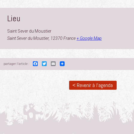
Lieu
Saint Sever du Moustier
Saint Sever du Moustier
,
12370
France
+ Google Map
Facebook
Twitter
Email
partager l'article :
< Revenir à l'agenda