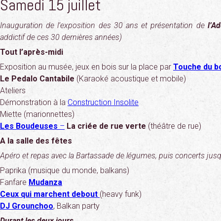
Samedi 15 juillet
Inauguration de l’exposition des 30 ans et présentation de
l’A
addictif de ces 30 dernières années)
Tout l’après-midi
Exposition au musée, jeux en bois sur la place par
Touche du b
Le Pedalo Cantabile
(Karaoké acoustique et mobile)
Ateliers
Démonstration à la
Construction Insolite
Miette (marionnettes)
Les Boudeuses
–
La criée de rue verte
(théâtre de rue)
A la salle des fêtes
Apéro et repas avec la Bartassade de légumes, puis concerts jusq
Paprika (musique du monde, balkans)
Fanfare
Mudanza
Ceux qui marchent debout
(heavy funk)
DJ Grounchoo
, Balkan party
Durant les deux jours