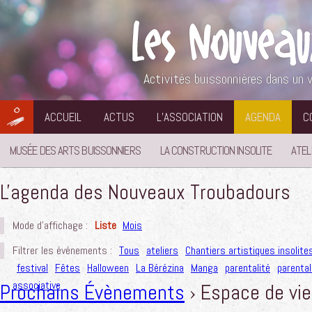
Aller
au
contenu
Activités buissonnières dans un v
ACCUEIL
ACTUS
L’ASSOCIATION
AGENDA
C
MUSÉE DES ARTS BUISSONNIERS
LA CONSTRUCTION INSOLITE
ATEL
L'agenda des Nouveaux Troubadours
Mode d'affichage :
Liste
Mois
Filtrer les événements :
Tous
ateliers
Chantiers artistiques insolite
festival
Fêtes
Halloween
La Bérézina
Manga
parentalité
parental
associative
Prochains Évènements
› Espace de vie