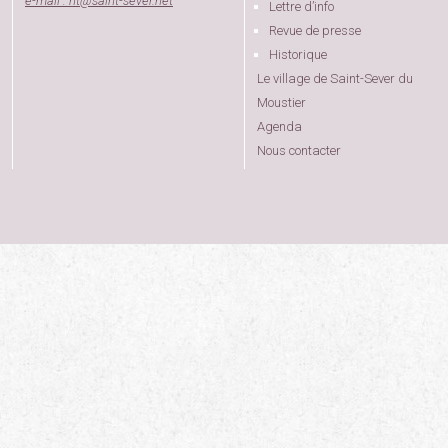
e-mail : nt
@
saint-sever.net
Lettre d’info
Revue de presse
Historique
Le village de Saint-Sever du
Moustier
Agenda
Nous contacter