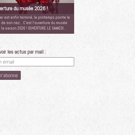
erture du musée 2026 !
ver est enfin terminé, le printemps pointe le
 de son nez… C’est l‘ouverture du musée
 la saison 2026 ! OUVERTURE LE SAMEDI…
oir les actus par mail :