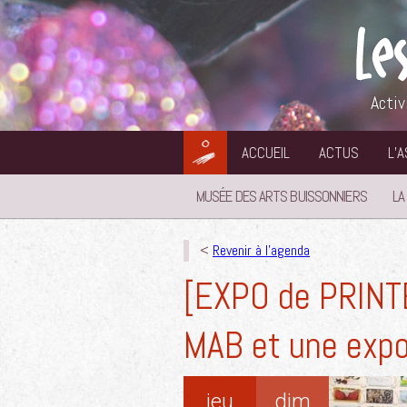
Aller
au
contenu
Activ
ACCUEIL
ACTUS
L’
MUSÉE DES ARTS BUISSONNIERS
LA
<
Revenir à l'agenda
[EXPO de PRINTE
MAB et une expo
jeu
dim