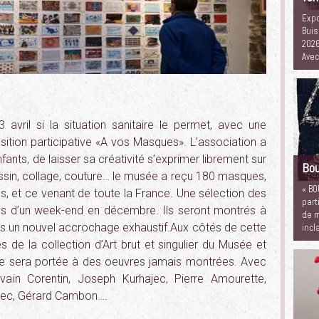
Expo
Buis
2026
Ave
avril si la situation sanitaire le permet, avec une
osition participative «A vos Masques». L’association a
nfants, de laisser sa créativité s’exprimer librement sur
Bou
essin, collage, couture… le musée a reçu 180 masques,
« BO
stes, et ce venant de toute la France. Une sélection des
part
s d’un week-end en décembre. Ils seront montrés à
de m
ns un nouvel accrochage exhaustif.Aux côtés de cette
incl
 de la collection d’Art brut et singulier du Musée et
ière sera portée à des oeuvres jamais montrées. Avec
ain Corentin, Joseph Kurhajec, Pierre Amourette,
ajec, Gérard Cambon….