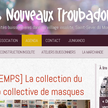
ités buissonnières dans un village insolite, Saint-Sever du Mo
ASSOCIATION
AGENDA
CONTACT
JUNKANOO
 CONSTRUCTION INSOLITE
ATELIERS BUISSONNIERS
LA MARCHANDE
À lir
MPS] La collection du
 collective de masques
« D
ver