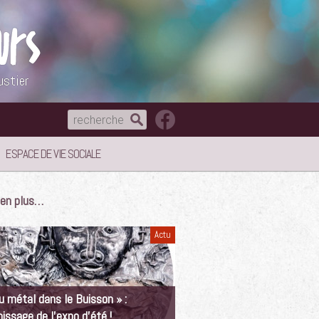
ustier
ESPACE DE VIE SOCIALE
e en plus…
Actu
u métal dans le Buisson » :
nissage de l’expo d’été !