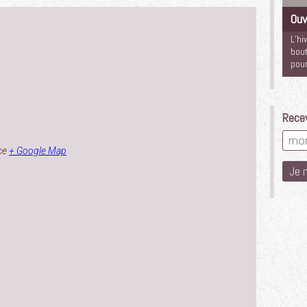
Ouv
L’hi
bout
pour
Recev
ce
+ Google Map