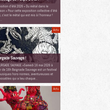
sition d’été 2026 « Du métal dans le
son » Pour cette exposition collective d’été
, c’est le métal qui est mis à l’honneur !
c…
Actu
rgade Sauvage !
URGADE SAUVAGE »Samedi 16 mai 2026 à
ir de 16h Baignade Sauvage est un festival
usiques hors-normes, aventureuses et
assables qui a lieu chaque…
Actu