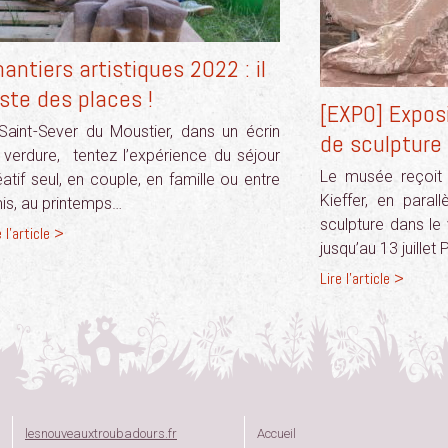
antiers artistiques 2022 : il
ste des places !
[EXPO] Expos
Saint-Sever du Moustier, dans un écrin
de sculpture 
 verdure, tentez l’expérience du séjour
Le musée reçoit l
éatif seul, en couple, en famille ou entre
Kieffer, en paral
is, au printemps…
sculpture dans le 
e l'article >
jusqu’au 13 juillet 
Lire l'article >
lesnouveauxtroubadours.fr
Accueil