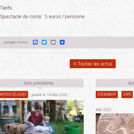
Tarifs
Spectacle de conte : 5 euros / personne
Facebook
Twitter
Email
partager l'article :
< Toutes les actus
Actu précédente
Act
ANTIER/SÉJOURS
ÉVÉNEMENT
EXPO
publié le 14 Mai 2022
Mai 2022