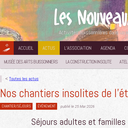
Aller
au
contenu
Activités buissonnières dans un v
ACCUEIL
ACTUS
L’ASSOCIATION
AGENDA
C
MUSÉE DES ARTS BUISSONNIERS
LA CONSTRUCTION INSOLITE
ATEL
<
Toutes les actus
Nos chantiers insolites de l’é
CHANTIER/SÉJOURS
ÉVÉNEMENT
publié le 25 Mai 2026
Séjours adultes et familles