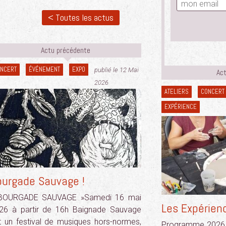
< Toutes les actus
Actu précédente
NCERT
ÉVÉNEMENT
EXPO
publié le 12 Mai
Act
2026
ATELIERS
CONCERT
EXPÉRIENCE
ourgade Sauvage !
BOURGADE SAUVAGE »Samedi 16 mai
Les Expérienc
26 à partir de 16h Baignade Sauvage
t un festival de musiques hors-normes,
Programme 2026 :