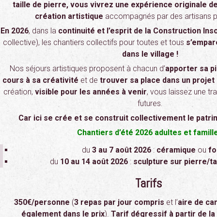
taille de pierre, vous vivrez une expérience originale d
création artistique
accompagnés par des artisans p
En 2026
, dans la
continuité et l’esprit de la Construction Inso
collective), les chantiers collectifs pour toutes et tous
s’empare
dans le village !
Nos séjours artistiques proposent à chacun d’
apporter sa p
cours à sa créativité
et de
trouver sa place dans un projet 
création,
visible pour les années à venir
, vous laissez une tr
futures.
Car ici se crée et se construit collectivement le patr
Chantiers d’été 2026 adultes et famill
du
3 au 7 août 2026
:
céramique
ou
f
du
10 au 14 août 2026
:
sculpture sur pierre/ta
Tarifs
350€/personne
(
3 repas par jour compris
et l’
aire de c
également dans le prix
).
Tarif dégressif à partir de 