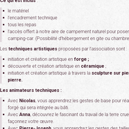
Ce qui est inclus
:
le matériel
l’encadrement technique
tous les repas
l’accès offert à notre aire de campement naturel pour poser
camping-car. (Possibilité d’hébergement en gite ou chambr
Les
techniques artistiques
proposées par l’association sont :
initiation et création artistique en
forge ;
découverte et création artistique en
céramique
;
initiation et création artistique à travers la
sculpture sur pier
pierre.
Les animateurs techniques :
Avec
Nicolas
, vous apprendrez les gestes de base pour réa
forgé qui sera intégrée au bâti.
Avec
Anna
, découvrez le fascinant du travail de la terre cru
façonnez votre œuvre.
Avec
Pierre-Joseph
, vous apprendrez les gestes des taille