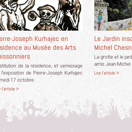
ierre-Joseph Kurhajec en
Le Jardin ins
ésidence au Musée des Arts
Michel Chesn
uissonniers
La grotte et le ja
amis Jean-Michel 
stitution de la résidence, et vernissage
Lire l'article >
 l’expositon de Pierre-Joseph Kurhajec
medi 17 octobre.
e l'article >