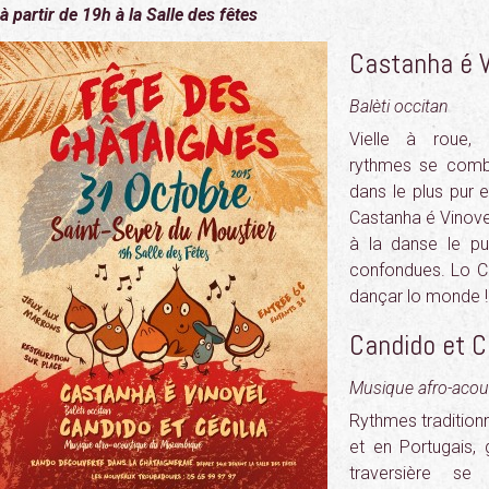
à partir de 19h à la Salle des fêtes
Castanha é V
Balèti occitan
Vielle à roue,
rythmes se combi
dans le plus pur e
Castanha é Vinovel 
à la danse le pub
confondues. Lo Ca
dançar lo monde !
Candido et C
Musique afro-acou
Rythmes tradition
et en Portugais, g
traversière s