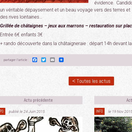
évidence. Candido
un véritable dépaysement et un beau voyage vers des terres et
des rives lointaines…
Grillée de châtaignes – jeux aux marrons – restauration sur pla
Entrée 6€ enfants 3€
+ rando découverte dans la châtaigneraie : départ 14h devant la 
Facebook
Twitter
Email
partager l'article :
< Toutes les actus
Actu précédente
Act
PO
INFO
publié le 24 Juin 2015
le 19 Nov 201