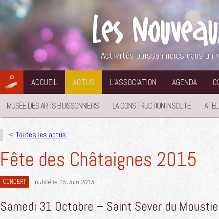
Aller
au
contenu
Activités buissonnières dans un v
ACCUEIL
ACTUS
L’ASSOCIATION
AGENDA
C
MUSÉE DES ARTS BUISSONNIERS
LA CONSTRUCTION INSOLITE
ATEL
<
Toutes les actus
Fête des Châtaignes 2015
CONCERT
publié le 25 Juin 2015
Samedi 31 Octobre – Saint Sever du Moustie