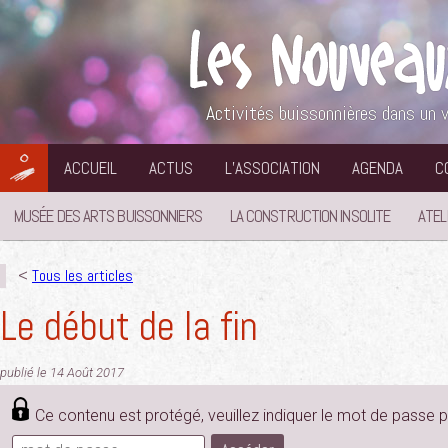
Aller
au
contenu
Activités buissonnières dans un v
ACCUEIL
ACTUS
L’ASSOCIATION
AGENDA
C
MUSÉE DES ARTS BUISSONNIERS
LA CONSTRUCTION INSOLITE
ATEL
<
Tous les articles
Le début de la fin
publié le 14 Août 2017
Ce contenu est protégé, veuillez indiquer le mot de passe 