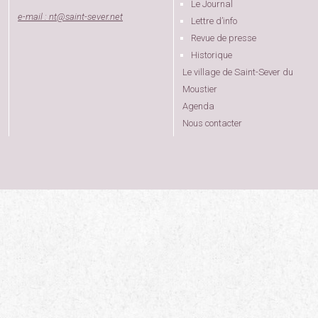
Le Journal
e-mail : nt
@
saint-sever.net
Lettre d’info
Revue de presse
Historique
Le village de Saint-Sever du
Moustier
Agenda
Nous contacter