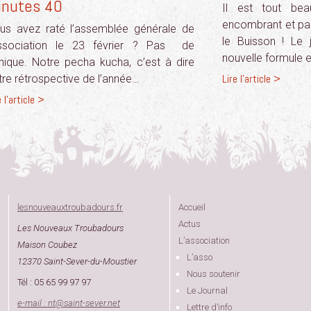
inutes 40
Il est tout bea
encombrant et pas
us avez raté l’assemblée générale de
le Buisson ! Le j
association le 23 février ? Pas de
nouvelle formule 
nique. Notre pecha kucha, c’est à dire
Lire l'article >
tre rétrospective de l’année…
e l'article >
lesnouveauxtroubadours.fr
Accueil
Actus
Les Nouveaux Troubadours
L’association
Maison Coubez
L’asso
12370 Saint-Sever-du-Moustier
Nous soutenir
Tél : 05 65 99 97 97
Le Journal
e-mail : nt
@
saint-sever.net
Lettre d’info