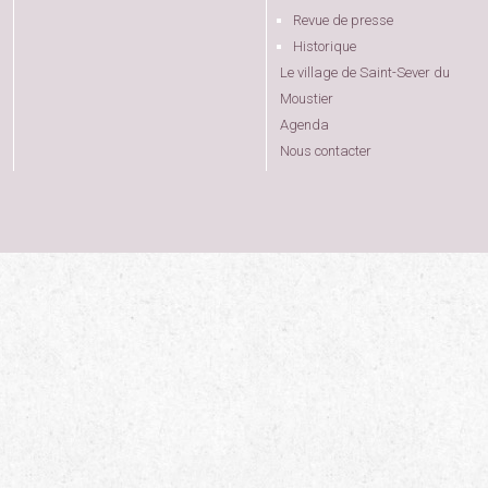
Revue de presse
Historique
Le village de Saint-Sever du
Moustier
Agenda
Nous contacter