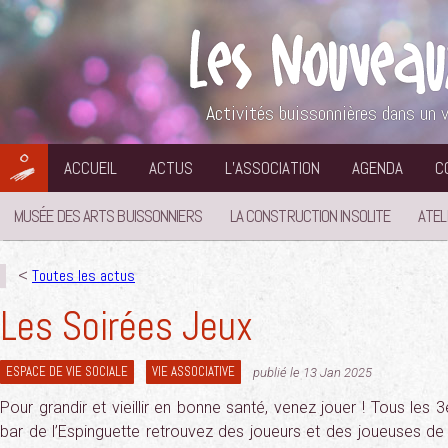
Aller
au
contenu
Activités buissonnières dans un v
ACCUEIL
ACTUS
L’ASSOCIATION
AGENDA
C
MUSÉE DES ARTS BUISSONNIERS
LA CONSTRUCTION INSOLITE
ATEL
<
Toutes les actus
Les Soirées Jeux
ESPACE DE VIE SOCIALE
VIE ASSOCIATIVE
publié le 13 Jan 2025
Pour grandir et vieillir en bonne santé, venez jouer ! Tous le
bar de l’Espinguette retrouvez des joueurs et des joueuses de