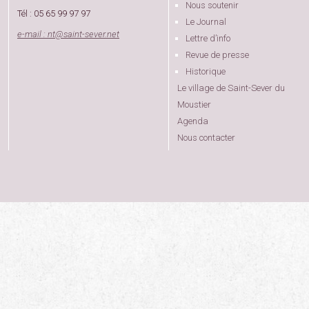
Nous soutenir
Tél : 05 65 99 97 97
Le Journal
e-mail : nt
@
saint-sever.net
Lettre d’info
Revue de presse
Historique
Le village de Saint-Sever du
Moustier
Agenda
Nous contacter