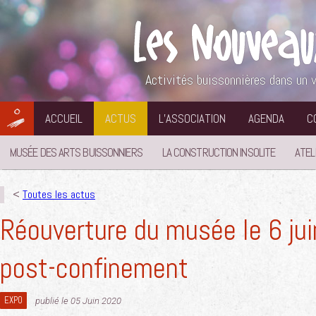
Aller
au
contenu
Activités buissonnières dans un v
ACCUEIL
ACTUS
L’ASSOCIATION
AGENDA
C
MUSÉE DES ARTS BUISSONNIERS
LA CONSTRUCTION INSOLITE
ATEL
<
Toutes les actus
Réouverture du musée le 6 jui
post-confinement
EXPO
publié le 05 Juin 2020