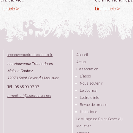
e l'article >
Lire l'article >
lesnouveauxtroubadours.fr
Accueil
Actus
Les Nouveaux Troubadours
L’association
Maison Coubez
L’asso
12370 Saint-Sever-du-Moustier
Nous soutenir
Tél : 05 65 99 97 97
Le Journal
e-mail : nt
@
saint-sever.net
Lettre d’info
Revue de presse
Historique
Le village de Saint-Sever du
Moustier