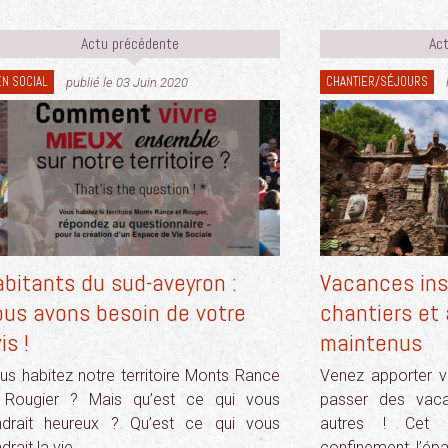
Actu précédente
Act
EN SOCIAL
CHANTIER/SÉJOURS
publié le 03 Juin 2020
bitants du sud-aveyron :
Vacances inso
ous avons besoin de votre
chantiers et 
is !
maintenus
us habitez notre territoire Monts Rance
Venez apporter vo
 Rougier ? Mais qu’est ce qui vous
passer des vac
ndrait heureux ? Qu’est ce qui vous
autres ! Cet 
drait la vie…
confinement, l’ép