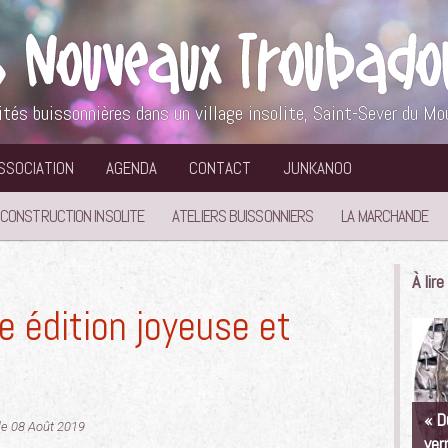
ités buissonnières dans un village insolite, Saint-Sever du Mo
ASSOCIATION
AGENDA
CONTACT
JUNKANOO
 CONSTRUCTION INSOLITE
ATELIERS BUISSONNIERS
LA MARCHANDE
À lir
 édition joyeuse et
« D
 le 08 Août 2019
ver