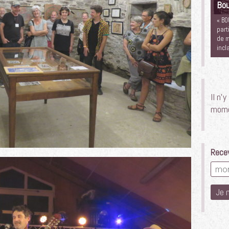
Bou
« BO
part
de m
incl
Il n’
mome
Recev