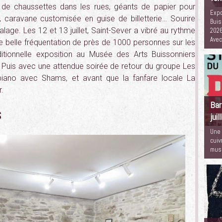
s de chaussettes dans les rues, géants de papier pour
Expo
ace, caravane customisée en guise de billetterie… Sourire
Buis
age. Les 12 et 13 juillet, Saint-Sever a vibré au rythme
2026
Ave
e belle fréquentation de près de 1000 personnes sur les
itionnelle exposition au Musée des Arts Buissonniers
 ». Puis avec une attendue soirée de retour du groupe Les
iano avec Shams, et avant que la fanfare locale La
.
Bar
s
juil
Une 
cuiv
musé