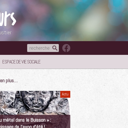
ustier
ESPACE DE VIE SOCIALE
e en plus…
Actu
u métal dans le Buisson » :
nissage de l’expo d’été !