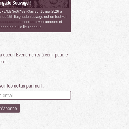
rgade Sauvage !
URGADE SAUVAGE »Samedi 16 mai 2026 à
ir de 16h Baignade Sauvage est un festival
usiques hors-normes, aventureuses et
assables qui a lieu chaque…
y a aucun Évènements à venir pour le
nt.
oir les actus par mail :