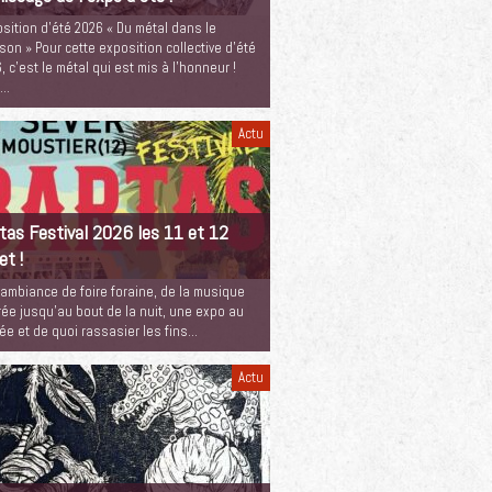
sition d’été 2026 « Du métal dans le
son » Pour cette exposition collective d’été
, c’est le métal qui est mis à l’honneur !
c…
Actu
tas Festival 2026 les 11 et 12
let !
ambiance de foire foraine, de la musique
rée jusqu’au bout de la nuit, une expo au
e et de quoi rassasier les fins…
Actu