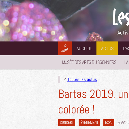
Aller
au
contenu
Activ
ACCUEIL
ACTUS
L’
MUSÉE DES ARTS BUISSONNIERS
LA
<
Toutes les actus
Bartas 2019, une
colorée !
CONCERT
ÉVÉNEMENT
EXPO
publié