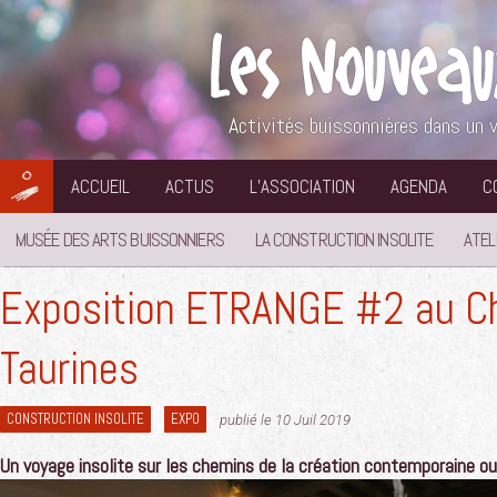
Aller
au
contenu
Activités buissonnières dans un v
ACCUEIL
ACTUS
L’ASSOCIATION
AGENDA
C
MUSÉE DES ARTS BUISSONNIERS
LA CONSTRUCTION INSOLITE
ATEL
Exposition ETRANGE #2 au C
Taurines
CONSTRUCTION INSOLITE
EXPO
publié le 10 Juil 2019
Un voyage insolite sur les chemins de la création contemporaine ou