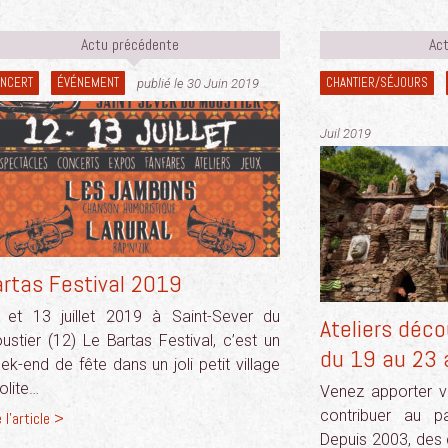
Actu précédente
Act
NCERT
ÉVÉNEMENT
CHANTIER/SÉJOURS
publié le 30 Juin 2019
Juil 2019
artas Festival 2019
 et 13 juillet 2019 à Saint-Sever du
Ateliers déco
ustier (12) Le Bartas Festival, c’est un
du 19 au 23 
ek-end de fête dans un joli petit village
olite…
Venez apporter vo
contribuer au p
e l'article >
Depuis 2003, des 