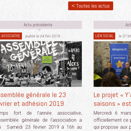
< Toutes les actus
Actu précédente
Act
E ASSOCIATIVE
LIEN SOCIAL
publié le 04 Fév 2019
le 07 M
ssemblée générale le 23
Le projet « Y
vrier et adhésion 2019
saisons » est
mps fort de l’année associative,
Mercredi 6 mars,
Assemblée générale de l’association a
officiellement ce p
eu : Samedi 23 février 2019 à 16h au
qui propose aux p