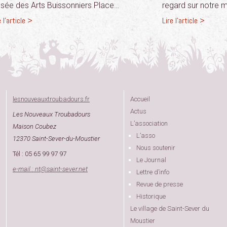
sée des Arts Buissonniers Place…
regard sur notre
e l'article >
Lire l'article >
lesnouveauxtroubadours.fr
Accueil
Actus
Les Nouveaux Troubadours
L’association
Maison Coubez
L’asso
12370 Saint-Sever-du-Moustier
Nous soutenir
Tél : 05 65 99 97 97
Le Journal
e-mail : nt
@
saint-sever.net
Lettre d’info
Revue de presse
Historique
Le village de Saint-Sever du
Moustier