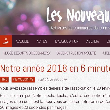
Aller
au
contenu
Activités buissonnières dans un v
ACCUEIL
ACTUS
L’ASSOCIATION
AGENDA
C
MUSÉE DES ARTS BUISSONNIERS
LA CONSTRUCTION INSOLITE
ATEL
Notre année 2018 en 6 minut
INFO
VIE ASSOCIATIVE
publié le 26 Fév 2019
Vous avez raté l’assemblée générale de l’association le 23 févri
Pas de panique. Notre pecha kucha, c’est à dire notre rétr
images et en sons est là pour vous présenter notre bilan de l
20 images et 20 secondes par images !