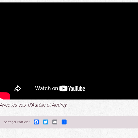
Avec les voix d’Aurélie et Audrey
Facebook
Twitter
Email
partager l'article :