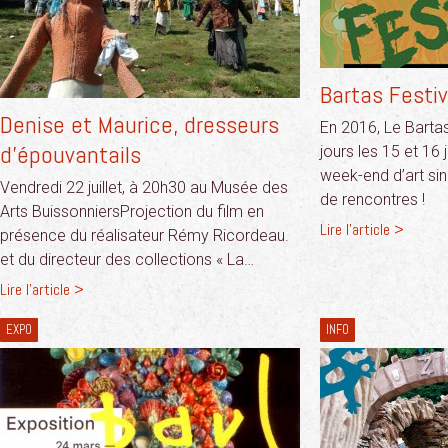
Bartas Festi
Denise et Maurice, dresseurs
En 2016, Le Bartas
d’épouvantails
jours les 15 et 16 
week-end d’art sin
Vendredi 22 juillet, à 20h30 au Musée des
de rencontres !
Arts BuissonniersProjection du film en
Lire l'article >
présence du réalisateur Rémy Ricordeau.
et du directeur des collections « La…
Lire l'article >
EXPO
INFO