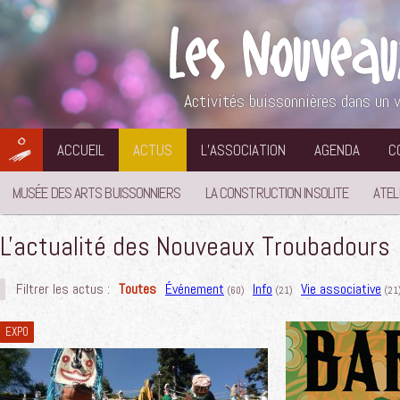
Aller
au
contenu
Activités buissonnières dans un v
ACCUEIL
ACTUS
L’ASSOCIATION
AGENDA
C
MUSÉE DES ARTS BUISSONNIERS
LA CONSTRUCTION INSOLITE
ATEL
L'actualité des Nouveaux Troubadours
Filtrer les actus :
Toutes
Événement
Info
Vie associative
(60)
(21)
(21
EXPO