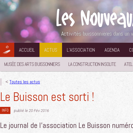
Aller
au
contenu
Activités buissonnières dans un v
ACCUEIL
ACTUS
L’ASSOCIATION
AGENDA
C
MUSÉE DES ARTS BUISSONNIERS
LA CONSTRUCTION INSOLITE
ATEL
<
Toutes les actus
Le Buisson est sorti !
INFO
publié le 20 Fév 2016
Le journal de l’association Le Buisson numéro