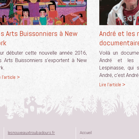
s Arts Buissonniers à New
André et les 
ork
documentaire 
ur débuter cette nouvelle année 2016,
Voilà un documen
s Arts Buissonniers s’exportent à New
André et les m
rk.
Lespinasse, qui 
André, c’est Andr
e l'article >
Lire l'article >
lesnouveauxtroubadours.fr
Accueil