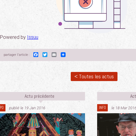
Powered by
Issuu
Facebook
Twitter
Email
partager l'article :
< Toutes les actus
Actu précédente
Act
PO
INFO
publié le 19 Jan 2016
le 18 Mar 201