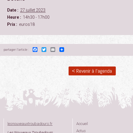
Date :
27 juillet 2023
Heure :
14h30 - 17h00
Prix :
euros18
Facebook
Twitter
Email
partager l'article :
< Revenir à l'agenda
lesnouveauxtroubadours.fr
Accueil
Actus
Les Nouveaux Troubadours