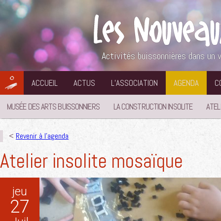
Aller
au
contenu
Activités buissonnières dans un v
ACCUEIL
ACTUS
L’ASSOCIATION
AGENDA
C
MUSÉE DES ARTS BUISSONNIERS
LA CONSTRUCTION INSOLITE
ATEL
<
Revenir à l'agenda
Atelier insolite mosaïque
jeu
27