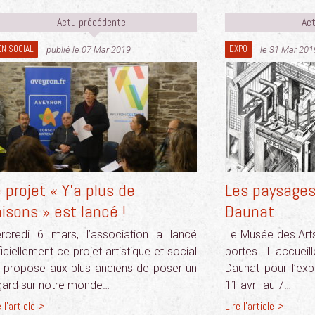
Actu précédente
Act
EN SOCIAL
EXPO
publié le 07 Mar 2019
le 31 Mar 201
 projet « Y’a plus de
Les paysages 
isons » est lancé !
Daunat
rcredi 6 mars, l’association a lancé
Le Musée des Arts
iciellement ce projet artistique et social
portes ! Il accueill
i propose aux plus anciens de poser un
Daunat pour l’exp
gard sur notre monde…
11 avril au 7…
e l'article >
Lire l'article >