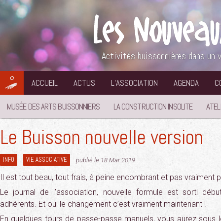
Aller
au
contenu
Activités buissonnières dans un v
ACCUEIL
ACTUS
L’ASSOCIATION
AGENDA
C
MUSÉE DES ARTS BUISSONNIERS
LA CONSTRUCTION INSOLITE
ATEL
Le Buisson nouvelle version
INFO
VIE ASSOCIATIVE
publié le 18 Mar 2019
Il est tout beau, tout frais, à peine encombrant et pas vraiment pi
Le journal de l’association, nouvelle formule est sorti dé
adhérents. Et oui le changement c’est vraiment maintenant !
En quelques tours de passe-passe manuels, vous aurez sous l