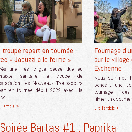
 troupe repart en tournée
Tournage d’u
ec « Jacuzzi à la ferme »
sur le village
Eychenne
rès une très longue pause due au
ntexte sanitaire, la troupe de
Nous sommes heu
association Les Nouveaux Troubadours
pendant une se
part en tournée début 2022 avec la
tournage – des 
èce…
filmer un document
e l'article >
Lire l'article >
Soirée Bartas #1 : Paprika