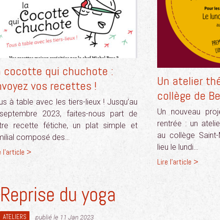
a cocotte qui chuchote :
Un atelier th
voyez vos recettes !
collège de B
us à table avec les tiers-lieux ! Jusqu’au
Un nouveau proje
septembre 2023, faites-nous part de
rentrée : un atel
tre recette fétiche, un plat simple et
au collège Saint-
milial composé des…
lieu le lundi…
e l'article >
Lire l'article >
Reprise du yoga
ATELIERS
publié le 11 Jan 2023