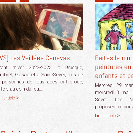
VS] Les Veillées Canevas
Faites le mur
peintures en 
rant l’hiver 2022-2023, à Brusque,
enfants et p
mbret, Gissac et à Saint-Sever, plus de
 personnes de tous âges ont brodé,
Mercredi 29 mars
rfois au coin du feu,…
mercredi 3 mai 
e l'article >
Sever. Les No
proposent un nouve
Lire l'article >