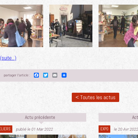
(suite…)
Facebook
Twitter
Email
partager l'article :
< Toutes les actus
Actu précédente
Act
ELIERS
EXPO
publié le 01 Mar 2022
le 20 Avr 202