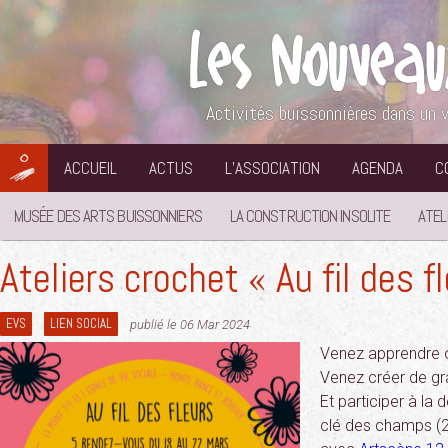
Aller
au
contenu
Activités buissonnières dans un v
ACCUEIL
ACTUS
L’ASSOCIATION
AGENDA
C
MUSÉE DES ARTS BUISSONNIERS
LA CONSTRUCTION INSOLITE
ATEL
Ateliers crochet « Au fil des f
EVS
LIEN SOCIAL
publié le 06 Mar 2024
Venez apprendre o
Venez créer de gr
Et participer à la 
clé des champs (2