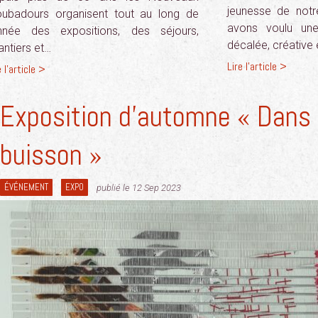
jeunesse de notre
oubadours organisent tout au long de
avons voulu un
année des expositions, des séjours,
décalée, créative 
antiers et…
Lire l'article >
e l'article >
Exposition d’automne « Dans 
buisson »
ÉVÉNEMENT
EXPO
publié le 12 Sep 2023