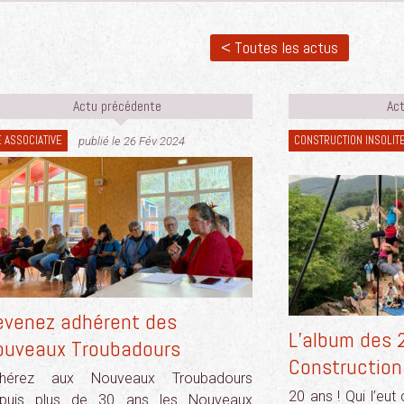
< Toutes les actus
Actu précédente
Act
E ASSOCIATIVE
CONSTRUCTION INSOLIT
publié le 26 Fév 2024
evenez adhérent des
L’album des 
ouveaux Troubadours
Construction 
hérez aux Nouveaux Troubadours
20 ans ! Qui l’eut
puis plus de 30 ans les Nouveaux