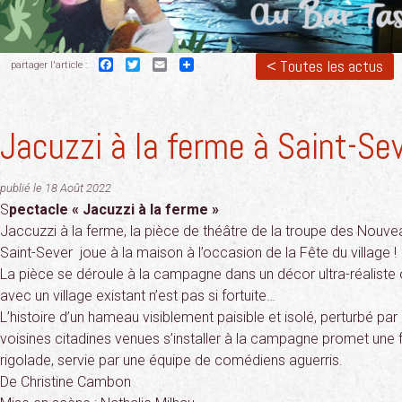
Facebook
Twitter
Email
< Toutes les actus
partager l'article :
Jacuzzi à la ferme à Saint-Se
publié le 18 Août 2022
S
pectacle « Jacuzzi à la ferme »
Jaccuzzi à la ferme, la pièce de théâtre de la troupe des Nouv
Saint-Sever joue à la maison à l’occasion de la Fête du village !
La pièce se déroule à la campagne dans un décor ultra-réalist
avec un village existant n’est pas si fortuite…
L’histoire d’un hameau visiblement paisible et isolé, perturbé pa
voisines citadines venues s’installer à la campagne promet une 
rigolade, servie par une équipe de comédiens aguerris.
De Christine Cambon