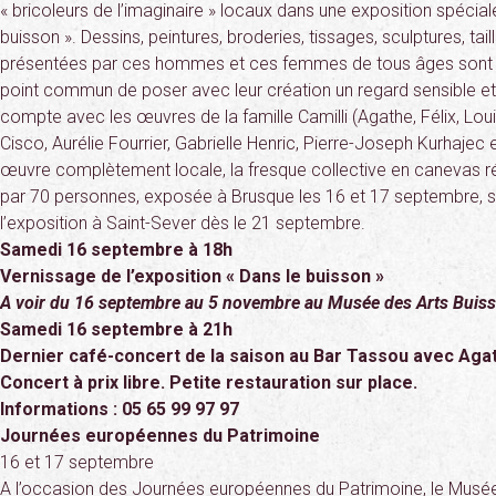
« bricoleurs de l’imaginaire » locaux dans une exposition spéciale
buisson ». Dessins, peintures, broderies, tissages, sculptures, ta
présentées par ces hommes et ces femmes de tous âges sont di
point commun de poser avec leur création un regard sensible et
compte avec les œuvres de la famille Camilli (Agathe, Félix, Louis
Cisco, Aurélie Fourrier, Gabrielle Henric, Pierre-Joseph Kurhaje
œuvre complètement locale, la fresque collective en canevas réal
par 70 personnes, exposée à Brusque les 16 et 17 septembre, 
l’exposition à Saint-Sever dès le 21 septembre.
Samedi 16 septembre à 18h
Vernissage de l’exposition « Dans le buisson »
A voir du 16 septembre au 5 novembre au Musée des Arts Buis
Samedi 16 septembre à 21h
Dernier café-concert de la saison au Bar Tassou avec Aga
Concert à prix libre. Petite restauration sur place.
Informations : 05 65 99 97 97
Journées européennes du Patrimoine
16 et 17 septembre
A l’occasion des Journées européennes du Patrimoine, le Musé