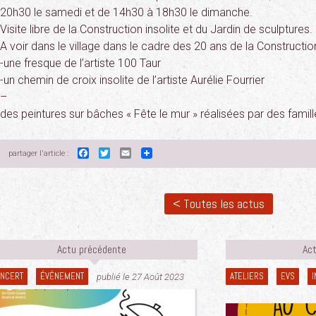
20h30 le samedi et de 14h30 à 18h30 le dimanche.
Visite libre de la Construction insolite et du Jardin de sculptures.
A voir dans le village dans le cadre des 20 ans de la Construction 
-une fresque de l’artiste 100 Taur
-un chemin de croix insolite de l’artiste Aurélie Fourrier
–
des peintures sur bâches « Fête le mur » réalisées par des famille
Facebook
Twitter
Email
partager l'article :
< Toutes les actus
Actu précédente
Act
NCERT
ÉVÉNEMENT
ATELIERS
EVS
I
publié le 27 Août 2023