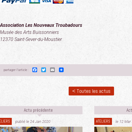
Association Les Nouveaux Troubadours
Musée des Arts Buissonniers
12370 Saint-Sever-du-Moustier
Facebook
Twitter
Email
partager l'article :
< Toutes les actus
Actu précédente
Act
ELIERS
ATELIERS
publié le 24 Jan 2020
le 12 Mar