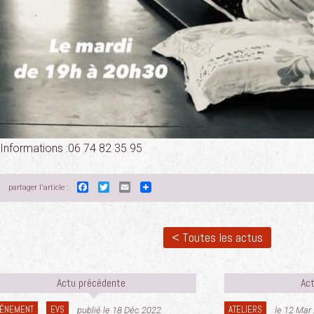
Informations :06 74 82 35 95
Facebook
Twitter
Email
partager l'article :
< Toutes les actus
Actu précédente
Act
ÉNEMENT
EVS
ATELIERS
publié le 18 Déc 2022
le 12 Mar