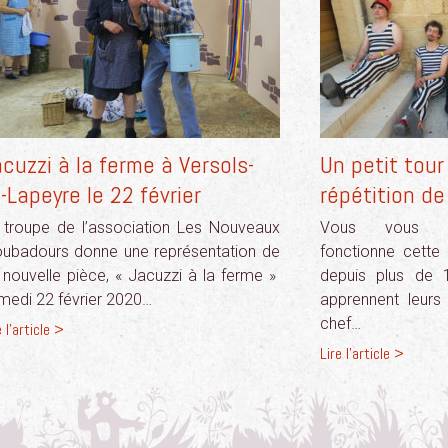
cuzzi à la ferme à Versols-
Un petit tour
-Lapeyre le 22 février
répétition de
 troupe de l’association Les Nouveaux
Vous vous d
oubadours donne une représentation de
fonctionne cette
 nouvelle pièce, « Jacuzzi à la ferme »
depuis plus de
medi 22 février 2020…
apprennent leurs
chef…
e l'article >
Lire l'article >