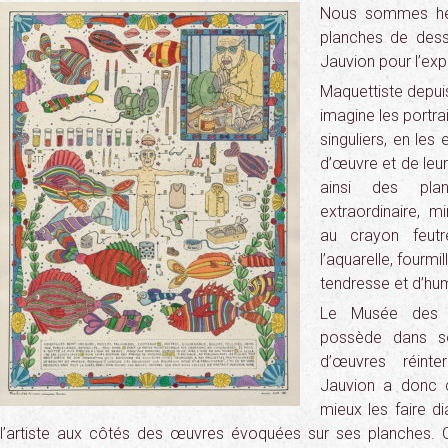
Nous sommes heu
planches de dessi
Jauvion pour l’exp
Maquettiste depui
imagine les portrai
singuliers, en les
d’œuvre et de leurs
ainsi des pl
extraordinaire, m
au crayon feut
l’aquarelle, fourmil
tendresse et d’hu
Le Musée des A
possède dans s
d’œuvres réinte
Jauvion a donc c
mieux les faire d
l’artiste aux côtés des œuvres évoquées sur ses planches. 