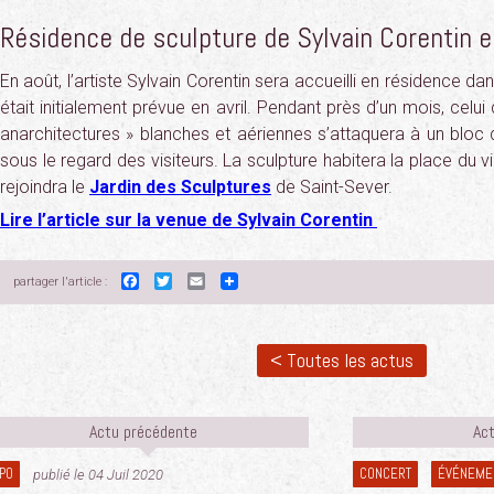
Résidence de sculpture de Sylvain Corentin e
En août, l’artiste Sylvain Corentin sera accueilli en résidence dan
était initialement prévue en avril. Pendant près d’un mois, celui
anarchitectures » blanches et aériennes s’attaquera à un bloc 
sous le regard des visiteurs. La sculpture habitera la place du v
rejoindra le
Jardin des Sculptures
de Saint-Sever.
Lire l’article sur la venue de Sylvain Corentin
Facebook
Twitter
Email
partager l'article :
< Toutes les actus
Actu précédente
Act
PO
CONCERT
ÉVÉNEME
publié le 04 Juil 2020