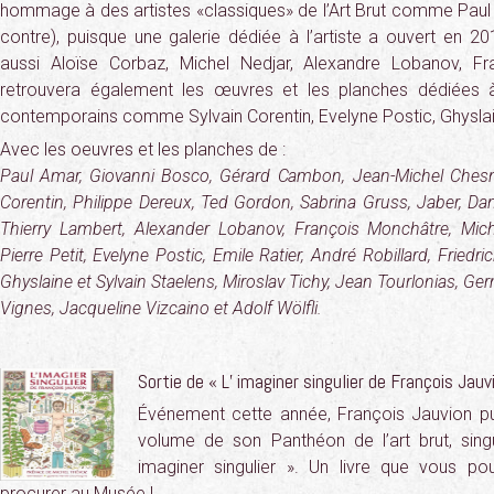
hommage à des artistes «classiques» de l’Art Brut comme Paul 
contre), puisque une galerie dédiée à l’artiste a ouvert en 
aussi Aloïse Corbaz, Michel Nedjar, Alexandre Lobanov, F
retrouvera également les œuvres et les planches dédiées à 
contemporains comme Sylvain Corentin, Evelyne Postic, Ghyslai
Avec les oeuvres et les planches de :
Paul Amar, Giovanni Bosco, Gérard Cambon, Jean-Michel Chesné
Corentin, Philippe Dereux, Ted Gordon, Sabrina Gruss, Jaber, Danie
Thierry Lambert, Alexander Lobanov, François Monchâtre, Mic
Pierre Petit, Evelyne Postic, Emile Ratier, André Robillard, Fried
Ghyslaine et Sylvain Staelens, Miroslav Tichy, Jean Tourlonias, G
Vignes, Jacqueline Vizcaino et Adolf Wölfli.
Sortie de « L’ imaginer singulier de François Jauv
Événement cette année, François Jauvion pu
volume de son Panthéon de l’art brut, singul
imaginer singulier ». Un livre que vous po
procurer au Musée !