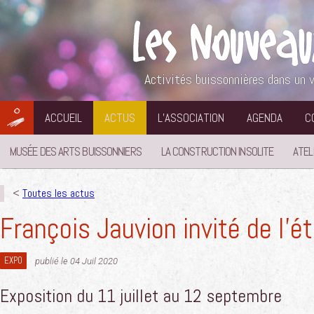
Aller
au
contenu
Activités buissonnières dans un v
ACCUEIL
ACTUS
L’ASSOCIATION
AGENDA
C
MUSÉE DES ARTS BUISSONNIERS
LA CONSTRUCTION INSOLITE
ATEL
<
Toutes les actus
François Jauvion invité de l’é
EXPO
publié le 04 Juil 2020
Exposition du 11 juillet au 12 septembre