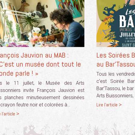
ançois Jauvion au MAB :
Les Soirées 
C’est un musée dont tout le
au Bar’Tasso
nde parle ! »
Tous les vendredis
c’est Soirée Bar
s le 11 juillet, le Musée des Arts
Bar’Tassou, le ba
issonniers invite François Jauvion est
Arts Buissonniers
s planches minutieusement dessinées
Lire l'article >
 crayon feutre noir et colorées à…
e l'article >