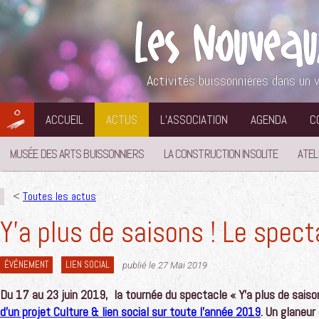
Aller
au
contenu
Activités buissonnières dans un v
ACCUEIL
ACTUS
L’ASSOCIATION
AGENDA
C
MUSÉE DES ARTS BUISSONNIERS
LA CONSTRUCTION INSOLITE
ATEL
<
Toutes les actus
Y’a plus de saisons ! Le spect
ÉVÉNEMENT
LIEN SOCIAL
publié le 27 Mai 2019
Du 17 au 23 juin 2019, la tournée du spectacle « Y’a plus de saison
d’un projet Culture & lien social sur toute l’année 2019
.
Un glaneur 