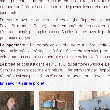
sur le présent, sur la météo, sur le temps qu’il fait, sur le tem
domicile ou à l’école durant les mois de janvier, février et mar
journaliste.
En mars et avril, les enfants de 6 écoles (La Claparède, Mur
Fayet, Belmont-sur-Rance) se sont emparés de ces souvenirs par
d’ateliers menés par la plasticienne Aurélie Fourrier, avec la part
personnes âgées.
Le spectacle :
Un comédien dévoile cette matière écrite et
spectacle créé en résidence à Saint-Sever du Moustier puis a 
vélo pour transmettre une mémoire devenue collective à un publi
Le projet se poursuit dans les 4 EHPAD du territoire (Brusque, B
Sernin) à travers des ateliers reliure. Il se terminera par l’expos
réalisé ainsi que par l’édition d’un livret retraçant toute l’aventure
En savoir + sur le projet