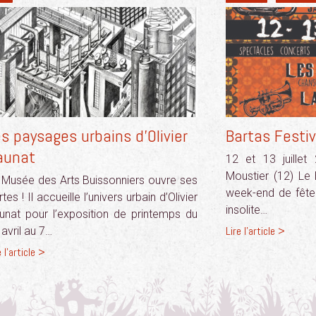
s paysages urbains d’Olivier
Bartas Festi
aunat
12 et 13 juillet
Moustier (12) Le 
 Musée des Arts Buissonniers ouvre ses
week-end de fête d
tes ! Il accueille l’univers urbain d’Olivier
insolite…
unat pour l’exposition de printemps du
Lire l'article >
 avril au 7…
e l'article >