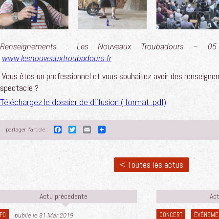
Renseignements : Les Nouveaux Troubadours –
www.lesnouveauxtroubadours.fr
Vous êtes un professionnel et vous souhaitez avoir des renseignem
spectacle ?
Téléchargez le dossier de diffusion ( format .pdf)
Facebook
Twitter
Email
partager l'article :
< Toutes les actus
Actu précédente
Act
PO
CONCERT
ÉVÉNEME
publié le 31 Mar 2019